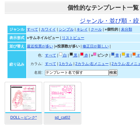
個性的なテンプレート一覧
ジャンル・並び順・絞
ジャンル
すべて
|
カワイイ
|
シンプル
|
キレイ
|
クール
|
»個性的
|
未分類
表示形式
»サムネイルビュー
|
リストビュー
並び替え
最近投票が多い
|
»投票数が多い
|
修正日が新しい
|
色:
すべて
|
白
|
黒
|
赤
|
»
ピンク
|
青
|
黄
|
オ
カラム:
すべて
|
1カラム
|
2カラム-右メニュー
|
2カラム-左メニ
絞り込み
名前:
DOLL～ピンク*
sd_cat02