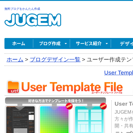
無料ブログをかんたん作成
ホーム
>
ブログデザイン一覧
>
ユーザー作成テンプ
User Tem
User 
JUGE
方々が
開・共