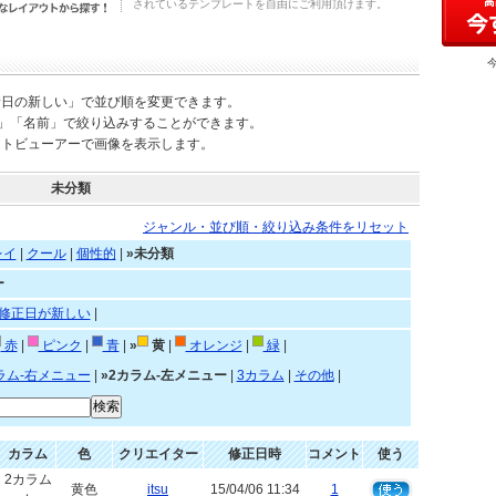
されているテンプレートを自由にご利用頂けます。
新日の新しい」で並び順を変更できます。
)」「名前」で絞り込みすることができます。
ートビューアーで画像を表示します。
未分類
ジャンル・並び順・絞り込み条件をリセット
レイ
|
クール
|
個性的
|
»未分類
ー
修正日が新しい
|
赤
|
ピンク
|
青
|
»
黄
|
オレンジ
|
緑
|
ラム-右メニュー
|
»2カラム-左メニュー
|
3カラム
|
その他
|
カラム
色
クリエイター
修正日時
コメント
使う
2カラム
黄色
itsu
15/04/06 11:34
1