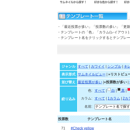
・「最近投票が多い」「投票数の多い」「更
・テンプレートの「色」「カラム(レイアウト
・テンプレート名をクリックするとテンプレ
ジャンル
すべて
|
カワイイ
|
シンプル
|
キ
表示形式
サムネイルビュー
|
»リストビュ
並び替え
最近投票が多い
|
»投票数が多い
|
色:
すべて
|
白
|
黒
|
カラム:
すべて
|
1カラム
|
2カ
絞り込み
名前:
投票数
テンプレート名
71
#Check yellow