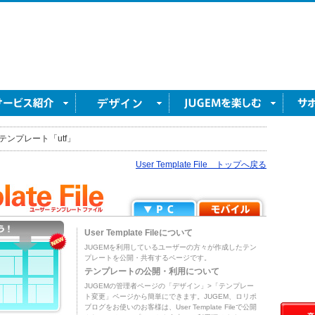
テンプレート「utf」
User Template File トップへ戻る
User Template Fileについて
JUGEMを利用しているユーザーの方々が作成したテン
プレートを公開・共有するページです。
テンプレートの公開・利用について
JUGEMの管理者ページの「デザイン」>「テンプレー
ト変更」ページから簡単にできます。JUGEM、ロリポ
ブログをお使いのお客様は、User Template Fileで公開