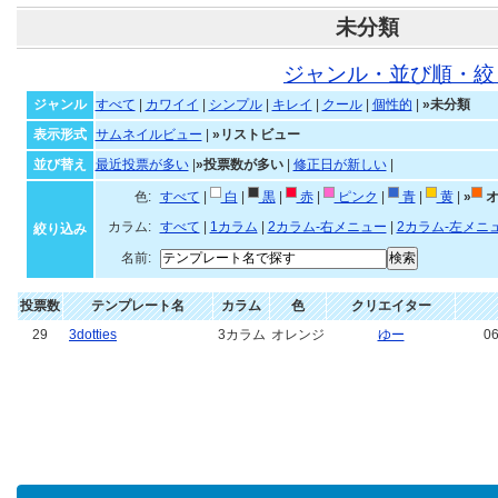
未分類
ジャンル・並び順・絞
ジャンル
すべて
|
カワイイ
|
シンプル
|
キレイ
|
クール
|
個性的
|
»未分類
表示形式
サムネイルビュー
|
»リストビュー
並び替え
最近投票が多い
|
»投票数が多い
|
修正日が新しい
|
色:
すべて
|
白
|
黒
|
赤
|
ピンク
|
青
|
黄
|
»
オ
カラム:
すべて
|
1カラム
|
2カラム-右メニュー
|
2カラム-左メニ
絞り込み
名前:
投票数
テンプレート名
カラム
色
クリエイター
29
3dotties
3カラム
オレンジ
ゆー
06