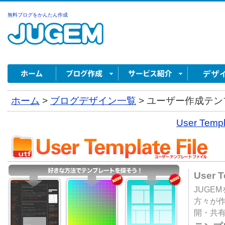
無料ブログをかんたん作成
ホーム
>
ブログデザイン一覧
>
ユーザー作成テンプ
User Tem
User 
JUGE
方々が
開・共