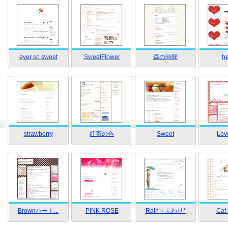
ever so sweet
SweetFlower
森の時間
he
strawberry
紅茶の色
Sweet
Love
Brownハート...
PINK ROSE
Rain～ふわり*
Cat