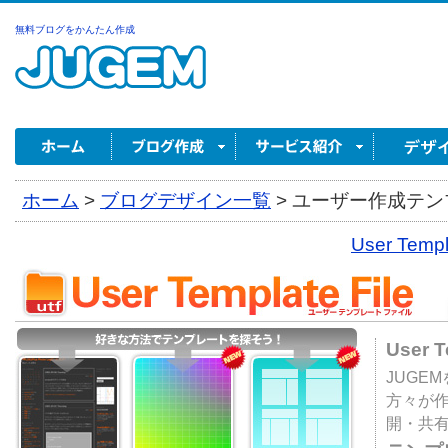
無料ブログをかんたん作成
ホーム
>
ブログデザイン一覧
>
ユーザー作成テンプ
User Tem
User 
JUGE
方々が
開・共