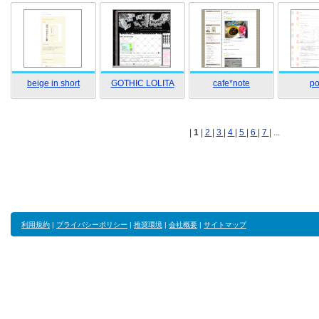
beige in short
GOTHIC LOLITA
cafe*note
po
|
1
|
2
|
3
|
4
|
5
|
6
|
7
| ...
利用規約
|
プライバシーポリシー
|
推奨環境
|
会社概要
|
サイトマップ