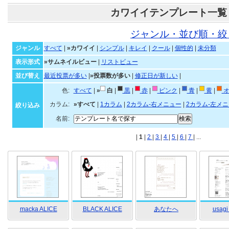
カワイイテンプレート一覧
ジャンル・並び順・絞
ジャンル
すべて
|
»カワイイ
|
シンプル
|
キレイ
|
クール
|
個性的
|
未分類
表示形式
»サムネイルビュー
|
リストビュー
並び替え
最近投票が多い
|
»投票数が多い
|
修正日が新しい
|
色:
すべて
|
»
白
|
黒
|
赤
|
ピンク
|
青
|
黄
|
オ
カラム:
»すべて
|
1カラム
|
2カラム-右メニュー
|
2カラム-左メ
絞り込み
名前:
|
1
|
2
|
3
|
4
|
5
|
6
|
7
| ...
macka ALICE
BLACK ALICE
あなたへ
usagi