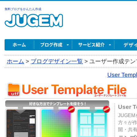
無料ブログをかんたん作成
ホーム
>
ブログデザイン一覧
>
ユーザー作成テンプ
User Tem
User 
JUGE
方々が
開・共