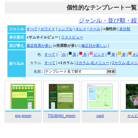
個性的なテンプレート一覧
ジャンル・並び順・絞
ジャンル
すべて
|
カワイイ
|
シンプル
|
キレイ
|
クール
|
»個性的
|
未分類
表示形式
»サムネイルビュー
|
リストビュー
並び替え
最近投票が多い
|
»投票数が多い
|
修正日が新しい
|
色:
すべて
|
白
|
黒
|
赤
|
ピンク
|
青
|
黄
|
オ
カラム:
すべて
|
»1カラム
|
2カラム-右メニュー
|
2カラム-左メ
絞り込み
名前:
pig-green
TSUBAKI_green
card
かん