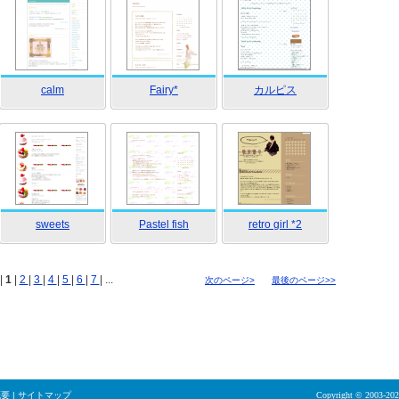
calm
Fairy*
カルピス
sweets
Pastel fish
retro girl *2
|
1
|
2
|
3
|
4
|
5
|
6
|
7
| ...
次のページ>
最後のページ>>
概要
|
サイトマップ
Copyright © 2003-