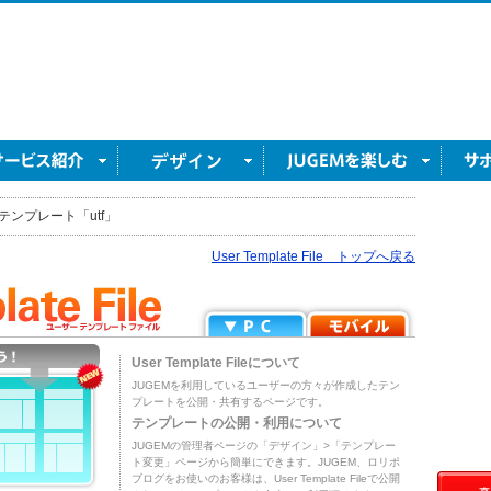
テンプレート「utf」
User Template File トップへ戻る
User Template Fileについて
JUGEMを利用しているユーザーの方々が作成したテン
プレートを公開・共有するページです。
テンプレートの公開・利用について
JUGEMの管理者ページの「デザイン」>「テンプレー
ト変更」ページから簡単にできます。JUGEM、ロリポ
ブログをお使いのお客様は、User Template Fileで公開