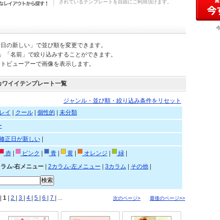
されているテンプレートを自由にご利用頂けます。
新日の新しい」で並び順を変更できます。
)」「名前」で絞り込みすることができます。
ートビューアーで画像を表示します。
カワイイテンプレート一覧
ジャンル・並び順・絞り込み条件をリセット
レイ
|
クール
|
個性的
|
未分類
ー
修正日が新しい
|
赤
|
ピンク
|
青
|
黄
|
オレンジ
|
緑
|
カラム-右メニュー
|
2カラム-左メニュー
|
3カラム
|
その他
|
|
1
|
2
|
3
|
4
|
5
|
6
|
7
| ...
次のページ>
最後のページ>>