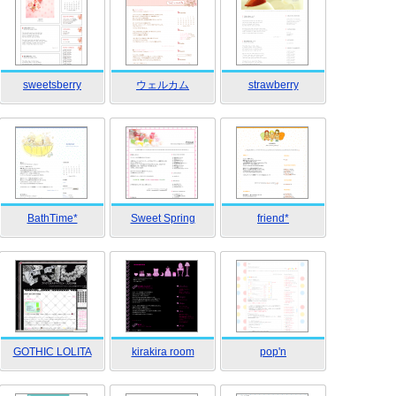
sweetsberry
ウェルカム
strawberry
BathTime*
Sweet Spring
friend*
GOTHIC LOLITA
kirakira room
pop'n