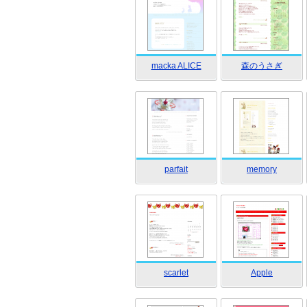
macka ALICE
森のうさぎ
parfait
memory
scarlet
Apple