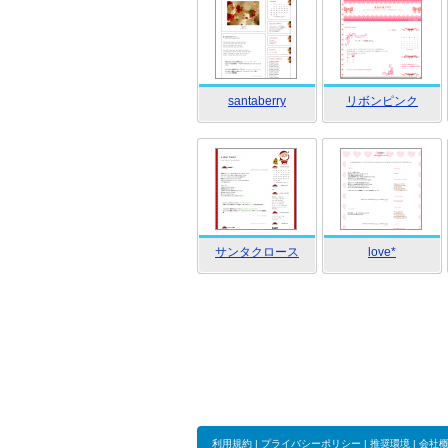
santaberry
リボンピンク
サンタクロース
love*
利用規約
|
プライバシーポリシー
|
推奨環境
|
会社