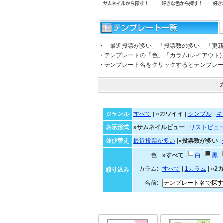
・「最近投票が多い」「投票数の多い」「更
・テンプレートの「色」「カラム(レイアウト
・テンプレート名をクリックするとテンプレ
ジャンル
すべて
|
»カワイイ
|
シンプル
|
キ
表示形式
»サムネイルビュー
|
リストビュ
並び替え
最近投票が多い
|
»投票数が多い
|
色:
»すべて
|
白
|
黒
|
カラム:
すべて
|
1カラム
|
»2
絞り込み
名前: