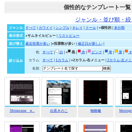
個性的なテンプレート一覧
ジャンル・並び順・絞
ジャンル
すべて
|
カワイイ
|
シンプル
|
キレイ
|
クール
|
»個性的
|
未分類
表示形式
»サムネイルビュー
|
リストビュー
並び替え
最近投票が多い
|
»投票数が多い
|
修正日が新しい
|
色:
すべて
|
白
|
»
黒
|
赤
|
ピンク
|
青
|
黄
|
オ
カラム:
すべて
|
1カラム
|
»2カラム-右メニュー
|
2カラム-左メ
絞り込み
名前:
Showcase e...
白黒きのこ
蜘蛛蠍
Monogr