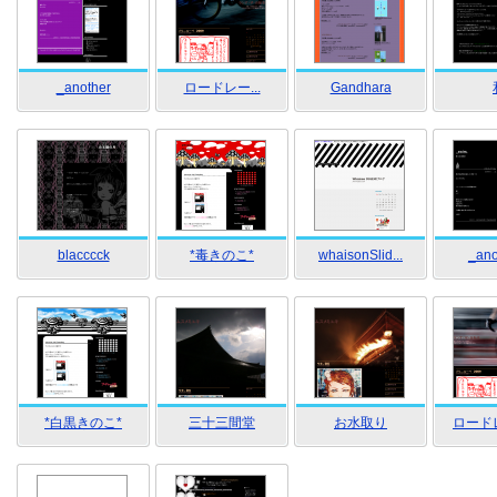
_another
ロードレー...
Gandhara
blacccck
*毒きのこ*
whaisonSlid...
_ano
*白黒きのこ*
三十三間堂
お水取り
ロード