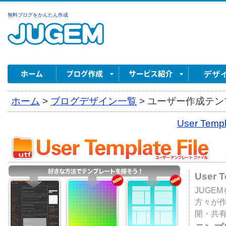
無料ブログをかんたん作成
ホーム
>
ブログデザイン一覧
>
ユーザー作成テンプ
User Tem
User 
JUGE
方々が
開・共