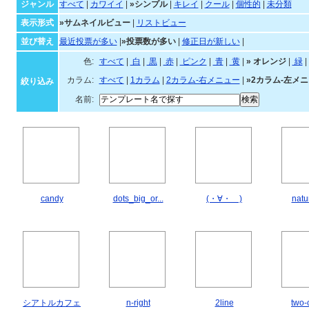
ジャンル
すべて
|
カワイイ
|
»シンプル
|
キレイ
|
クール
|
個性的
|
未分類
表示形式
»サムネイルビュー
|
リストビュー
並び替え
最近投票が多い
|
»投票数が多い
|
修正日が新しい
|
色:
すべて
|
白
|
黒
|
赤
|
ピンク
|
青
|
黄
|
»
オレンジ
|
緑
|
カラム:
すべて
|
1カラム
|
2カラム-右メニュー
|
»2カラム-左メ
絞り込み
名前:
candy
dots_big_or...
(・∀・ )
natu
シアトルカフェ
n-right
2line
two-