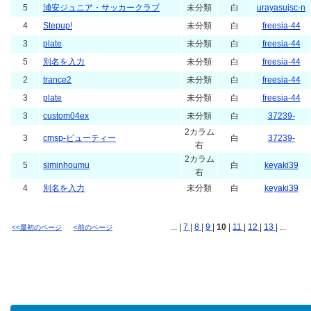
5
浦安ジュニア・サッカークラブ
未分類
白
urayasujsc-n
4
Stepup!
未分類
白
freesia-44
3
plate
未分類
白
freesia-44
5
別名を入力
未分類
白
freesia-44
2
trance2
未分類
白
freesia-44
3
plate
未分類
白
freesia-44
3
custom04ex
未分類
白
37239-
2カラム
3
cmsp-ビューティー
白
37239-
右
2カラム
5
siminhoumu
白
keyaki39
右
4
別名を入力
未分類
白
keyaki39
... |
7
|
8
|
9
|
10
|
11
|
12
|
13
| ...
<<最初のページ
<前のページ