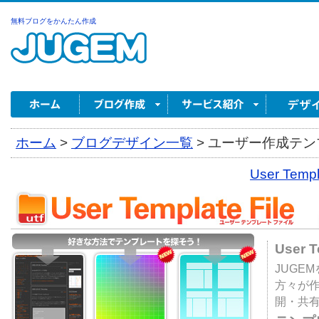
無料ブログをかんたん作成
ホーム
>
ブログデザイン一覧
>
ユーザー作成テンプ
User Tem
User 
JUGE
方々が
開・共