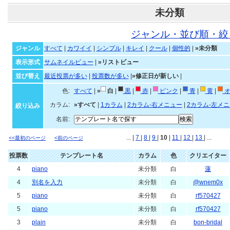
未分類
ジャンル・並び順・絞
ジャンル
すべて
|
カワイイ
|
シンプル
|
キレイ
|
クール
|
個性的
|
»未分類
表示形式
サムネイルビュー
|
»リストビュー
並び替え
最近投票が多い
|
投票数が多い
|
»修正日が新しい
|
色:
すべて
|
»
白
|
黒
|
赤
|
ピンク
|
青
|
黄
|
オ
カラム:
»すべて
|
1カラム
|
2カラム-右メニュー
|
2カラム-左メ
絞り込み
名前:
... |
7
|
8
|
9
|
10
|
11
|
12
|
13
| ...
<<最初のページ
<前のページ
投票数
テンプレート名
カラム
色
クリエイター
4
piano
未分類
白
蓮
4
別名を入力
未分類
白
@wnem0x
5
piano
未分類
白
rf570427
5
piano
未分類
白
rf570427
3
plain
未分類
白
bon-bridal