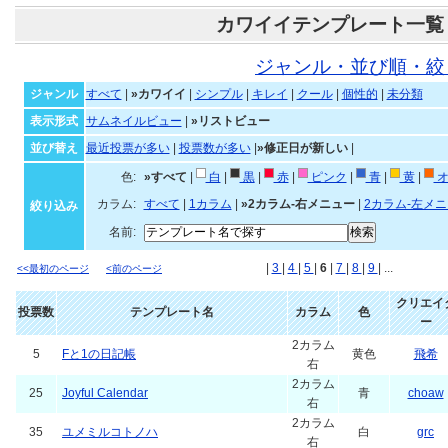
カワイイテンプレート一覧
ジャンル・並び順・絞
ジャンル
すべて
|
»カワイイ
|
シンプル
|
キレイ
|
クール
|
個性的
|
未分類
表示形式
サムネイルビュー
|
»リストビュー
並び替え
最近投票が多い
|
投票数が多い
|
»修正日が新しい
|
色:
»すべて
|
白
|
黒
|
赤
|
ピンク
|
青
|
黄
|
オ
カラム:
すべて
|
1カラム
|
»2カラム-右メニュー
|
2カラム-左メ
絞り込み
名前:
|
3
|
4
|
5
|
6
|
7
|
8
|
9
| ...
<<最初のページ
<前のページ
クリエイ
投票数
テンプレート名
カラム
色
ー
2カラム
5
Fと1の日記帳
黄色
飛希
右
2カラム
25
Joyful Calendar
青
choaw
右
2カラム
35
ユメミルコトノハ
白
grc
右