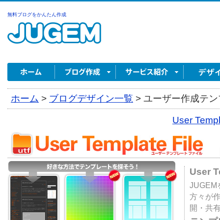
無料ブログをかんたん作成
ホーム
>
ブログデザイン一覧
>
ユーザー作成テンプ
User Tem
User 
JUGE
方々が
開・共