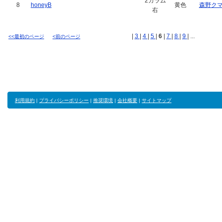
2カラム
8
honeyB
黄色
森野ク
右
|
3
|
4
|
5
|
6
|
7
|
8
|
9
| ...
<<最初のページ
<前のページ
利用規約
|
プライバシーポリシー
|
推奨環境
|
会社概要
|
サイトマップ