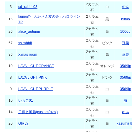
2カラム
3
sd_rabbit03
白
のん
右
kumoの「ぶたさん友の会」ハロウィン
2カラム
15
黒
kumo
TP
右
2カラム
26
alice_autumn
白
10005
右
2カラム
57
ss rabbit
ピンク
豆柴
右
2カラム
36
X'mas room
黒
豆柴
右
2カラム
10
LAVA LIGHT ORANGE
オレンジ
3569jp
右
2カラム
8
LAVA LIGHT PINK
ピンク
3569jp
右
2カラム
9
LAVA LIGHT PURPLE
白
3569jp
右
2カラム
10
いちご01
白
海
右
2カラム
14
子供と風船(custom04ex)
白
ゆあ
右
2カラム
20
GIRLY
白
kasumi(
右