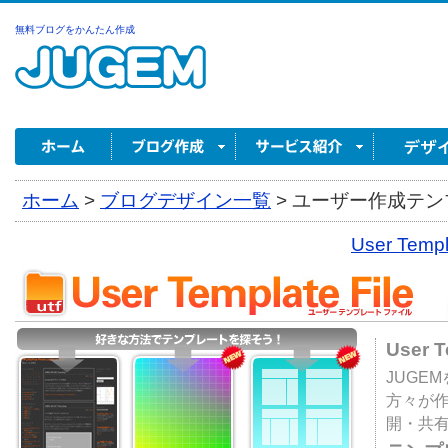
無料ブログをかんたん作成
ホーム
>
ブログデザイン一覧
>
ユーザー作成テンプ
User Tem
User 
JUGE
方々が
開・共