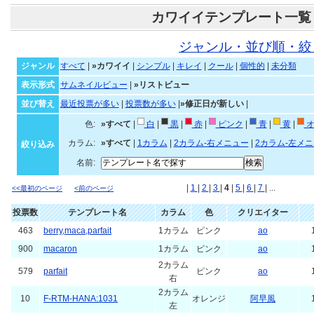
カワイイテンプレート一覧
ジャンル・並び順・絞
ジャンル
すべて
|
»カワイイ
|
シンプル
|
キレイ
|
クール
|
個性的
|
未分類
表示形式
サムネイルビュー
|
»リストビュー
並び替え
最近投票が多い
|
投票数が多い
|
»修正日が新しい
|
色:
»すべて
|
白
|
黒
|
赤
|
ピンク
|
青
|
黄
|
オ
カラム:
»すべて
|
1カラム
|
2カラム-右メニュー
|
2カラム-左メ
絞り込み
名前:
|
1
|
2
|
3
|
4
|
5
|
6
|
7
| ...
<<最初のページ
<前のページ
投票数
テンプレート名
カラム
色
クリエイター
463
berry,maca,parfait
1カラム
ピンク
ao
900
macaron
1カラム
ピンク
ao
2カラム
579
parfait
ピンク
ao
右
2カラム
10
F-RTM-HANA:1031
オレンジ
阿早風
左