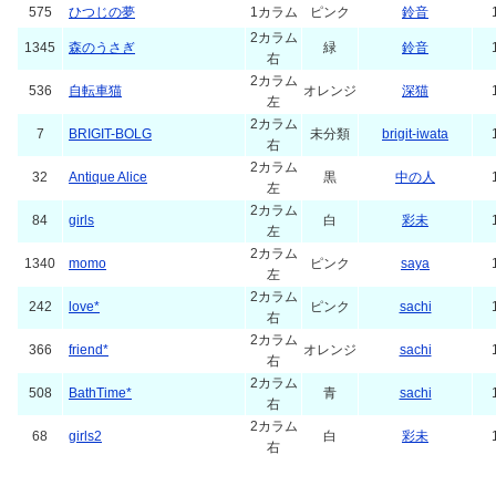
575
ひつじの夢
1カラム
ピンク
鈴音
2カラム
1345
森のうさぎ
緑
鈴音
右
2カラム
536
自転車猫
オレンジ
深猫
左
2カラム
7
BRIGIT-BOLG
未分類
brigit-iwata
右
2カラム
32
Antique Alice
黒
中の人
左
2カラム
84
girls
白
彩未
左
2カラム
1340
momo
ピンク
saya
左
2カラム
242
love*
ピンク
sachi
右
2カラム
366
friend*
オレンジ
sachi
右
2カラム
508
BathTime*
青
sachi
右
2カラム
68
girls2
白
彩未
右