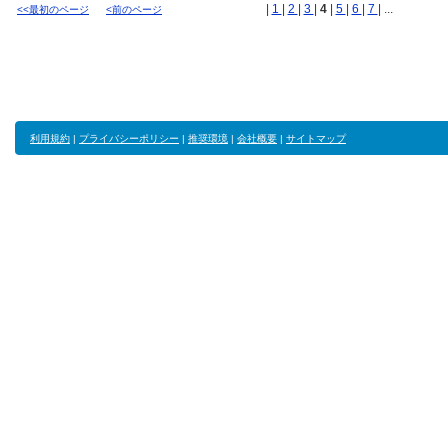
|
1
|
2
|
3
|
4
|
5
|
6
|
7
| ...
<<最初のページ
<前のページ
利用規約
|
プライバシーポリシー
|
推奨環境
|
会社概要
|
サイトマップ