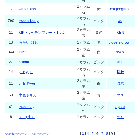
右
2カラム
17
winter kiss
赤
chigiregumo
右
2カラム
790
sweetsberry
ピンク
ao
右
2カラム
11
KIKIFILM テンプレート No.2
黄色
KEN
右
13
あかいふゆ。
1カラム
赤
clovers-crown
2カラム
344
Girl*
白
sachi
左
27
bambi
1カラム
ピンク
ann
2カラム
14
pinkygirl
ピンク
Kitty
右
2カラム
11
girls 冬ver
白
彩未
左
2カラム
58
水色ポルカ
青
マユ
左
2カラム
41
sweet_ay
ピンク
ayuca
左
8
sd_girlish
1カラム
ピンク
のん
|
3
|
4
|
5
|
6
|
7
|
8
|
9
| ...
<<最初のページ
<前のページ