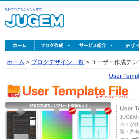
無料ブログをかんたん作成
ホーム
>
ブログデザイン一覧
>
ユーザー作成テンプ
User Tem
User 
JUGE
方々が
開・共