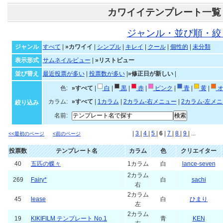
カワイイテンプレート一覧
ジャンル・並び順・絞
ジャンル
すべて
|
»カワイイ
|
シンプル
|
キレイ
|
クール
|
個性的
|
未分類
表示形式
サムネイルビュー
|
»リストビュー
並び替え
最近投票が多い
|
投票数が多い
|
»修正日が新しい
|
色:
»すべて
|
白
|
黒
|
赤
|
ピンク
|
青
|
黄
|
オ
カラム:
»すべて
|
1カラム
|
2カラム-右メニュー
|
2カラム-左メ
絞り込み
名前:
|
3
|
4
|
5
|
6
|
7
|
8
|
9
| ...
<<最初のページ
<前のページ
投票数
テンプレート名
カラム
色
クリエイター
40
五匹の蝶々
1カラム
白
lance-seven
2カラム
269
Fairy*
白
sachi
右
2カラム
45
lease
白
ひまり
左
2カラム
19
KIKIFILM テンプレート No.1
青
KEN