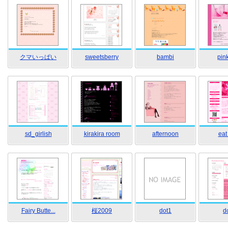
クマいっぱい
sweetsberry
bambi
pink
sd_girlish
kirakira room
afternoon
eat
Fairy Butte...
桜2009
dot1
d