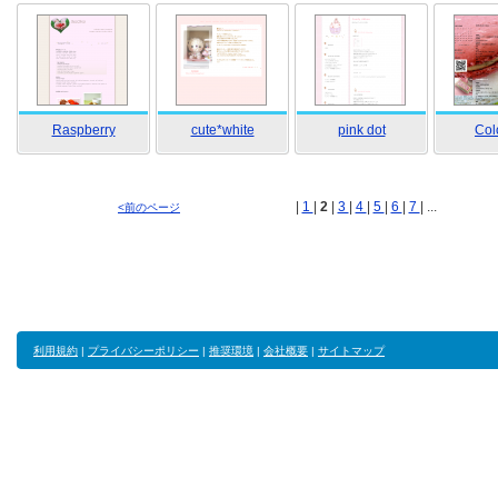
Raspberry
cute*white
pink dot
Colo
|
1
|
2
|
3
|
4
|
5
|
6
|
7
| ...
<前のページ
利用規約
|
プライバシーポリシー
|
推奨環境
|
会社概要
|
サイトマップ