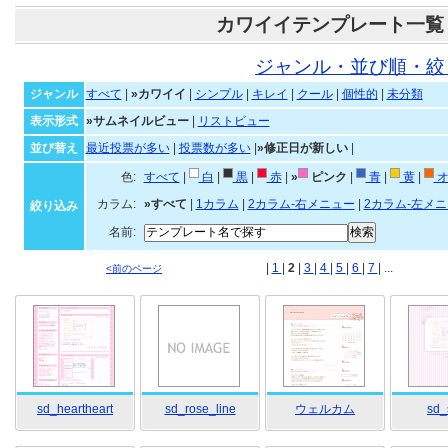
カワイイテンプレート一覧
ジャンル・並び順・絞
ジャンル
すべて
|
»カワイイ
|
シンプル
|
キレイ
|
クール
|
個性的
|
未分類
表示形式
»サムネイルビュー
|
リストビュー
並び替え
最近投票が多い
|
投票数が多い
|
»修正日が新しい
|
色:
すべて
|
白
|
黒
|
赤
|
»
ピンク
|
青
|
黄
|
オ
カラム:
»すべて
|
1カラム
|
2カラム-右メニュー
|
2カラム-左メ
絞り込み
名前:
|
1
|
2
|
3
|
4
|
5
|
6
|
7
| ...
<前のページ
sd_heartheart
sd_rose_line
ウェルカム
sd_