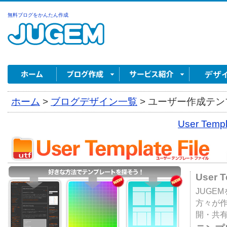
無料ブログをかんたん作成
ホーム
>
ブログデザイン一覧
>
ユーザー作成テンプ
User Tem
User 
JUGE
方々が
開・共