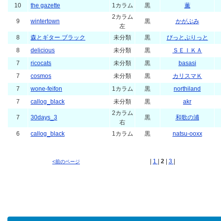
10
the gazette
1カラム
黒
薫
2カラム
9
wintertown
黒
かがぶみ
左
8
森とギター ブラック
未分類
黒
びっとぷりっと
8
delicious
未分類
黒
ＳＥＩＫＡ
7
ricocats
未分類
黒
basasi
7
cosmos
未分類
黒
カリスマＫ
7
wone-feifon
1カラム
黒
northiland
7
callog_black
未分類
黒
akr
2カラム
7
30days_3
黒
和歌の浦
右
6
callog_black
1カラム
黒
natsu-ooxx
|
1
|
2
|
3
|
<前のページ