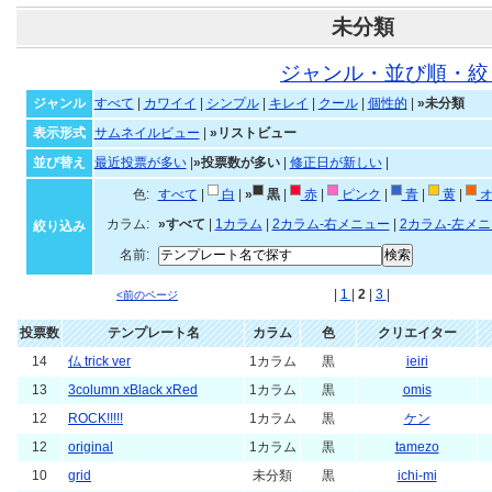
未分類
ジャンル・並び順・絞
ジャンル
すべて
|
カワイイ
|
シンプル
|
キレイ
|
クール
|
個性的
|
»未分類
表示形式
サムネイルビュー
|
»リストビュー
並び替え
最近投票が多い
|
»投票数が多い
|
修正日が新しい
|
色:
すべて
|
白
|
»
黒
|
赤
|
ピンク
|
青
|
黄
|
オ
カラム:
»すべて
|
1カラム
|
2カラム-右メニュー
|
2カラム-左メ
絞り込み
名前:
|
1
|
2
|
3
|
<前のページ
投票数
テンプレート名
カラム
色
クリエイター
14
仏 trick ver
1カラム
黒
ieiri
13
3column xBlack xRed
1カラム
黒
omis
12
ROCK!!!!!
1カラム
黒
ケン
12
original
1カラム
黒
tamezo
10
grid
未分類
黒
ichi-mi