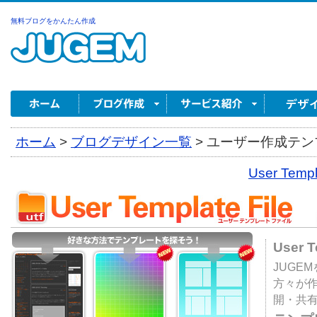
無料ブログをかんたん作成
ホーム
>
ブログデザイン一覧
>
ユーザー作成テンプ
User Tem
User 
JUGE
方々が
開・共