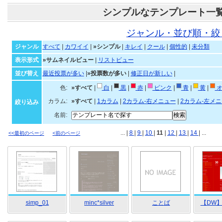
シンプルなテンプレート一
ジャンル・並び順・絞
ジャンル
すべて
|
カワイイ
|
»シンプル
|
キレイ
|
クール
|
個性的
|
未分類
表示形式
»サムネイルビュー
|
リストビュー
並び替え
最近投票が多い
|
»投票数が多い
|
修正日が新しい
|
色:
»すべて
|
白
|
黒
|
赤
|
ピンク
|
青
|
黄
|
オ
カラム:
»すべて
|
1カラム
|
2カラム-右メニュー
|
2カラム-左メ
絞り込み
名前:
... |
8
|
9
|
10
|
11
|
12
|
13
|
14
| ...
<<最初のページ
<前のページ
simp_01
minc*silver
ことば
【DW】R