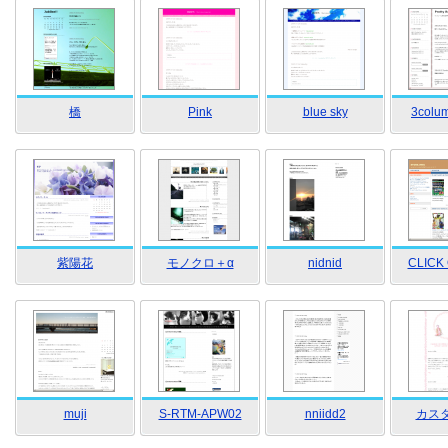
橋
Pink
blue sky
3colu
紫陽花
モノクロ＋α
nidnid
CLICK 
muji
S-RTM-APW02
nniidd2
カスタ