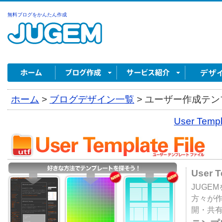
無料ブログをかんたん作成
ホーム
>
ブログデザイン一覧
>
ユーザー作成テンプ
User Tem
User 
JUGE
方々が
開・共