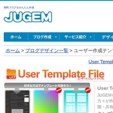
無料ブログをかんたん作成
ホーム
>
ブログデザイン一覧
>
ユーザー作成テンプ
User Tem
User 
JUGE
方々が
開・共