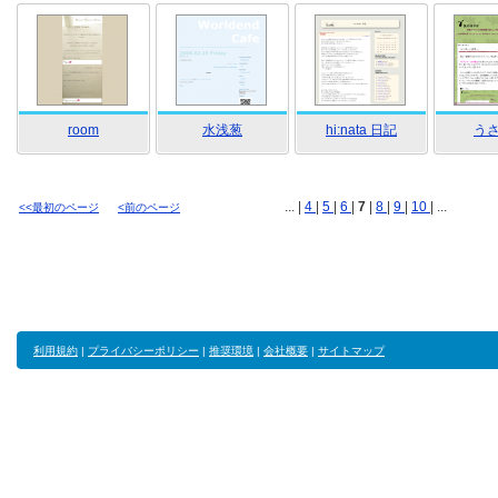
room
水浅葱
hi:nata 日記
う
... |
4
|
5
|
6
|
7
|
8
|
9
|
10
| ...
<<最初のページ
<前のページ
利用規約
|
プライバシーポリシー
|
推奨環境
|
会社概要
|
サイトマップ