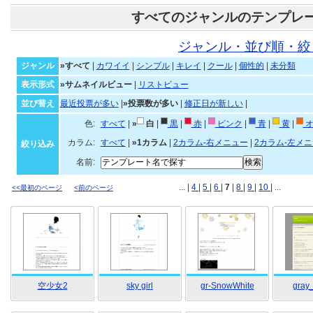
すべてのジャンルのテンプレ
ジャンル・並び順・絞
ジャンル
»すべて
|
カワイイ
|
シンプル
|
キレイ
|
クール
|
個性的
|
未分類
表示形式
»サムネイルビュー
|
リストビュー
並び替え
最近投票が多い
|
»投票数が多い
|
修正日が新しい
|
色:
すべて
|
»
白
|
黒
|
赤
|
ピンク
|
青
|
黄
|
オ
カラム:
すべて
|
»1カラム
|
2カラム-右メニュー
|
2カラム-左メ
絞り込み
名前:
... |
4
|
5
|
6
|
7
|
8
|
9
|
10
| ...
<<最初のページ
<前のページ
空少女2
sky girl
gr-SnowWhite
gray