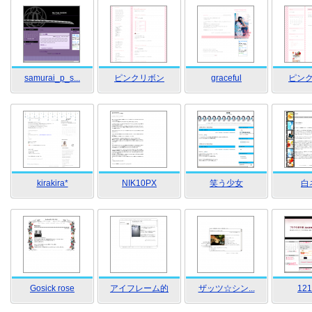
samurai_p_s...
ピンクリボン
graceful
ピン
kirakira*
NIK10PX
笑う少女
白
Gosick rose
アイフレーム的
ザッツ☆シン...
121