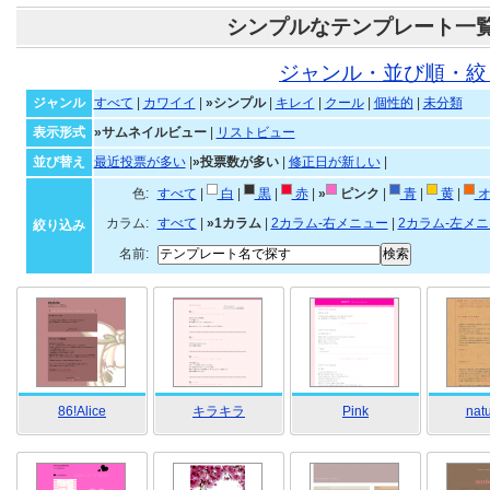
シンプルなテンプレート一
ジャンル・並び順・絞
ジャンル
すべて
|
カワイイ
|
»シンプル
|
キレイ
|
クール
|
個性的
|
未分類
表示形式
»サムネイルビュー
|
リストビュー
並び替え
最近投票が多い
|
»投票数が多い
|
修正日が新しい
|
色:
すべて
|
白
|
黒
|
赤
|
»
ピンク
|
青
|
黄
|
オ
カラム:
すべて
|
»1カラム
|
2カラム-右メニュー
|
2カラム-左メ
絞り込み
名前:
86!Alice
キラキラ
Pink
natu