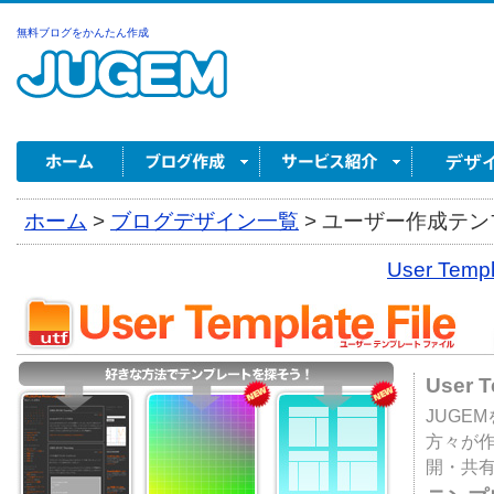
無料ブログをかんたん作成
ホーム
>
ブログデザイン一覧
>
ユーザー作成テンプ
User Tem
User 
JUGE
方々が
開・共