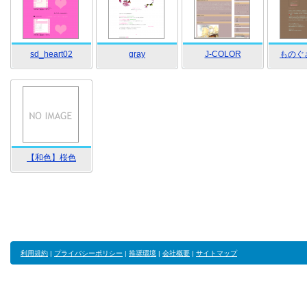
sd_heart02
gray
J-COLOR
ものぐ
【和色】桜色
利用規約
|
プライバシーポリシー
|
推奨環境
|
会社概要
|
サイトマップ