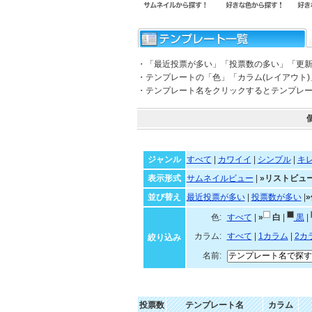
・「最近投票が多い」「投票数の多い」「更
・テンプレートの「色」「カラム(レイアウト
・テンプレート名をクリックするとテンプレ
ジャンル
すべて
|
カワイイ
|
シンプル
|
キ
表示形式
サムネイルビュー
|
»リストビュ
並び替え
最近投票が多い
|
投票数が多い
|
色:
すべて
|
»
白
|
黒
|
カラム:
すべて
|
1カラム
|
2カ
絞り込み
名前:
投票数
テンプレート名
カラム