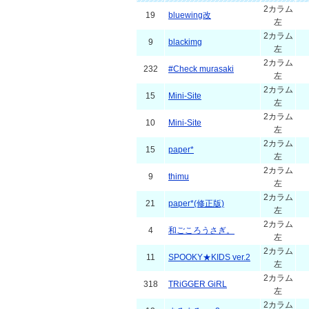
2カラム
19
bluewing改
左
2カラム
9
blackimg
左
2カラム
232
#Check murasaki
左
2カラム
15
Mini-Site
左
2カラム
10
Mini-Site
左
2カラム
15
paper*
左
2カラム
9
thimu
左
2カラム
21
paper*(修正版)
左
2カラム
4
和ごころうさぎ。
左
2カラム
11
SPOOKY★KIDS ver.2
左
2カラム
318
TRiGGER GiRL
左
2カラム