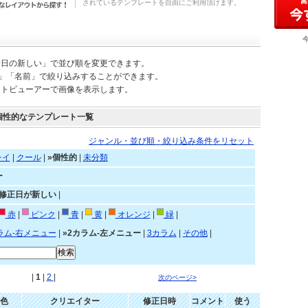
されているテンプレートを自由にご利用頂けます。
新日の新しい」で並び順を変更できます。
)」「名前」で絞り込みすることができます。
ートビューアーで画像を表示します。
個性的なテンプレート一覧
ジャンル・並び順・絞り込み条件をリセット
レイ
|
クール
|
»個性的
|
未分類
ー
»修正日が新しい
|
赤
|
ピンク
|
青
|
黄
|
オレンジ
|
緑
|
ラム-右メニュー
|
»2カラム-左メニュー
|
3カラム
|
その他
|
|
1
|
2
|
次のページ>
色
クリエイター
修正日時
コメント
使う