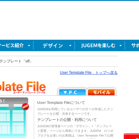
テンプレート「utf」
User Template File トップへ戻る
User Template Fileについて
JUGEMを利用しているユーザーの方々が作成したテン
プレートを公開・共有するページです。
テンプレートの公開・利用について
JUGEMの管理者ページの「デザイン」>「テンプレー
ト変更」ページから簡単にできます。JUGEM、ロリポ
ブログをお使いのお客様は、User Template Fileで公開