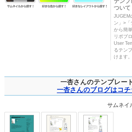
テンプ
ついて
JUGE
ン」>
から簡単
リポブ
User T
るテン
けます
一杏さんのテンプレー
一杏さんのブログはコチ
サムネイル