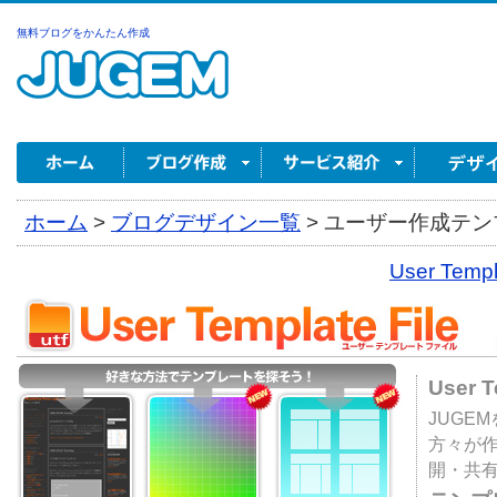
無料ブログをかんたん作成
ホーム
>
ブログデザイン一覧
>
ユーザー作成テンプ
User Tem
User 
JUGE
方々が
開・共