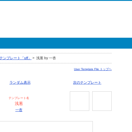
テンプレート「utf」
>
浅葱 by 一杏
User Template File トップヘ
ランダム表示
次のテンプレート
テンプレート名
浅葱
一杏