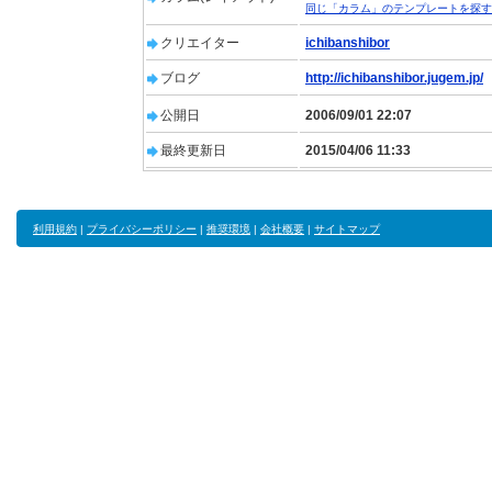
同じ「カラム」のテンプレートを探す
クリエイター
ichibanshibor
ブログ
http://ichibanshibor.jugem.jp/
公開日
2006/09/01 22:07
最終更新日
2015/04/06 11:33
利用規約
|
プライバシーポリシー
|
推奨環境
|
会社概要
|
サイトマップ