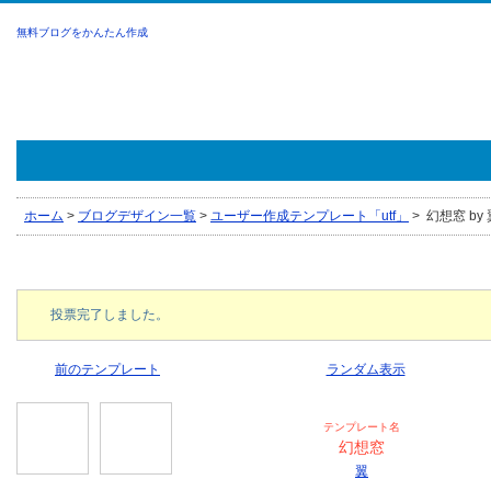
無料ブログをかんたん作成
ホーム
>
ブログデザイン一覧
>
ユーザー作成テンプレート「utf」
>
幻想窓 by 
投票完了しました。
前のテンプレート
ランダム表示
テンプレート名
幻想窓
翼