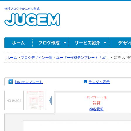
無料ブログをかんたん作成
ホーム
>
ブログデザイン一覧
>
ユーザー作成テンプレート「utf」
>
音符 by 
前のテンプレート
ランダム表示
テンプレート名
音符
神谷愛莉