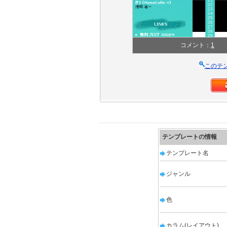
コメント：
1
このテ
テンプレートの情報
テンプレート名
ジャンル
色
カラム(レイアウト)