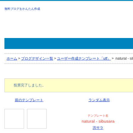
無料ブログをかんたん作成
ホーム
>
ブログデザイン一覧
>
ユーザー作成テンプレート「utf」
>
natural - 
投票完了しました。
前のテンプレート
ランダム表示
テンプレート名
natural - sibusara
渋サラ