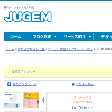
無料ブログをかんたん作成
ホーム
>
ブログデザイン一覧
>
ユーザー作成テンプレート「utf」
>
custom04
投票完了しました。
前のテンプレート
ランダム表示
テンプレート名
custom04ex
(´д｀*)らめぇ～