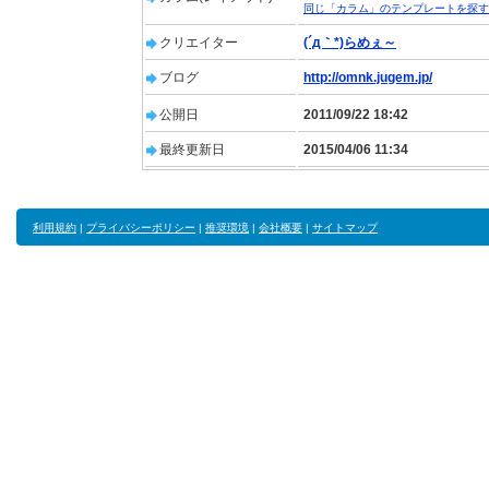
同じ「カラム」のテンプレートを探す
クリエイター
(´д｀*)らめぇ～
ブログ
http://omnk.jugem.jp/
公開日
2011/09/22 18:42
最終更新日
2015/04/06 11:34
利用規約
|
プライバシーポリシー
|
推奨環境
|
会社概要
|
サイトマップ