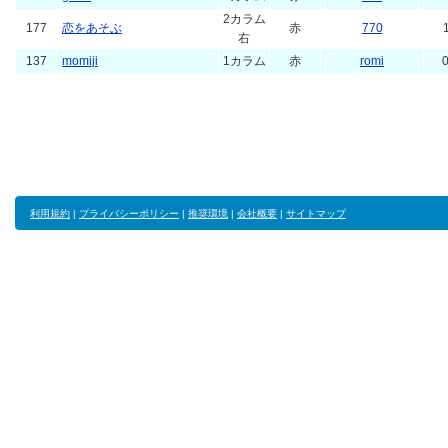
2カラム
177
恋をあそぶ
赤
770
右
137
momiji
1カラム
赤
romi
0
利用規約
|
プライバシーポリシー
|
推奨環境
|
会社概要
|
サイトマップ