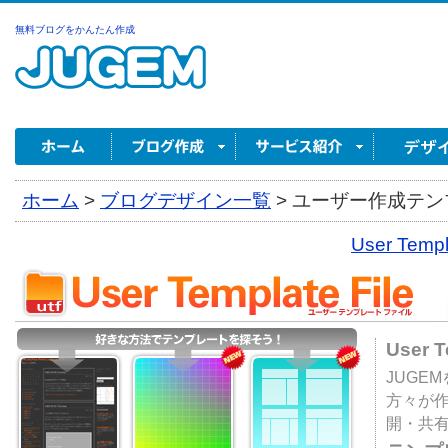
無料ブログをかんたん作成
ホーム
>
ブログデザイン一覧
>
ユーザー作成テンプ
User Tem
User 
JUGE
方々が
開・共