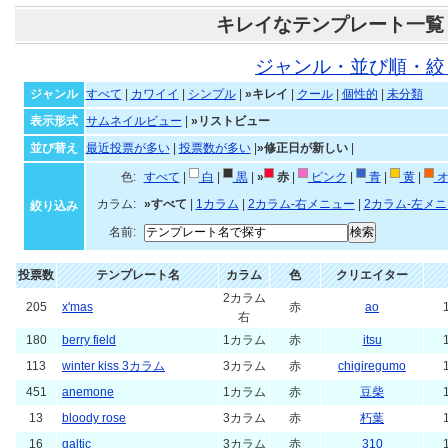
キレイなテンプレート一覧
ジャンル・並び順・絞
ジャンル
すべて
|
カワイイ
|
シンプル
|
»キレイ
|
クール
|
個性的
|
未分類
表示形式
サムネイルビュー
|
»リストビュー
並び替え
最近投票が多い
|
投票数が多い
|
»修正日が新しい
|
色:
すべて
|
白
|
黒
|
»
赤
|
ピンク
|
青
|
黄
|
オ
カラム:
»すべて
|
1カラム
|
2カラム-右メニュー
|
2カラム-左メ
絞り込み
名前:
投票数
テンプレート名
カラム
色
クリエイター
2カラム
205
x'mas
赤
ao
右
180
berry field
1カラム
赤
itsu
113
winter kiss 3カラム
3カラム
赤
chigiregumo
451
anemone
1カラム
赤
豆柴
13
bloody rose
3カラム
赤
朽葉
16
galtic
3カラム
赤
310