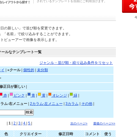
されているテンプレートを自由にご利用頂けます。
新日の新しい」で並び順を変更できます。
)」「名前」で絞り込みすることができます。
ートビューアーで画像を表示します。
クールなテンプレート一覧
ジャンル・並び順・絞り込み条件をリセット
レイ
|
»クール
|
個性的
|
未分類
ー
»修正日が新しい
|
赤
|
ピンク
|
青
|
黄
|
オレンジ
|
緑
|
カラム-右メニュー
|
2カラム-左メニュー
|
3カラム
|
その他
|
|
1
|
2
|
3
|
4
|
5
|
次のページ>
最後のページ>>
色
クリエイター
修正日時
コメント
使う