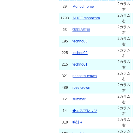
2カラム
29
Monochrome
右
2カラム
1793
ALICE monochro
右
2カラム
63
薄闇の街頭
右
2カラム
195
techno03
右
2カラム
225
techno02
右
2カラム
215
techno01
右
2カラム
321
princess crown
右
2カラム
489
rose crown
右
2カラム
12
summer
右
2カラム
14
◆エスプレッソ
右
2カラム
810
時計＋
右
2カラム