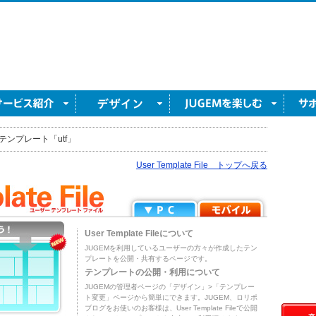
テンプレート「utf」
User Template File トップへ戻る
User Template Fileについて
JUGEMを利用しているユーザーの方々が作成したテン
プレートを公開・共有するページです。
テンプレートの公開・利用について
JUGEMの管理者ページの「デザイン」>「テンプレー
ト変更」ページから簡単にできます。JUGEM、ロリポ
ブログをお使いのお客様は、User Template Fileで公開