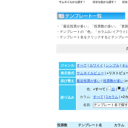
・「最近投票が多い」「投票数の多い」「更
・テンプレートの「色」「カラム(レイアウト
・テンプレート名をクリックするとテンプレ
ジャンル
すべて
|
カワイイ
|
シンプル
|
キ
表示形式
サムネイルビュー
|
»リストビュ
並び替え
最近投票が多い
|
投票数が多い
|
色:
»すべて
|
白
|
黒
|
カラム:
すべて
|
1カラム
|
»2
絞り込み
名前:
投票数
テンプレート名
カラム