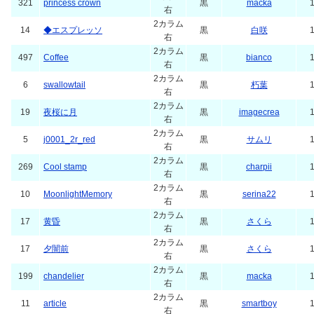
321
princess crown
黒
macka
1
右
2カラム
14
◆エスプレッソ
黒
白咲
1
右
2カラム
497
Coffee
黒
bianco
1
右
2カラム
6
swallowtail
黒
朽葉
1
右
2カラム
19
夜桜に月
黒
imagecrea
1
右
2カラム
5
j0001_2r_red
黒
サムリ
1
右
2カラム
269
Cool stamp
黒
charpii
1
右
2カラム
10
MoonlightMemory
黒
serina22
1
右
2カラム
17
黄昏
黒
さくら
1
右
2カラム
17
夕闇前
黒
さくら
1
右
2カラム
199
chandelier
黒
macka
1
右
2カラム
11
article
黒
smartboy
1
右