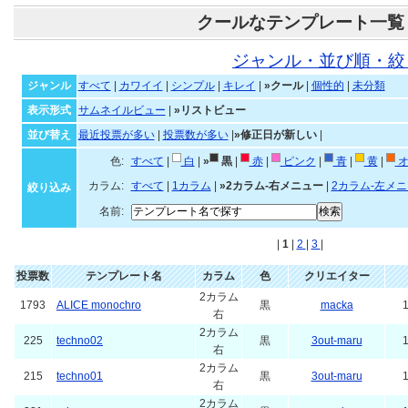
クールなテンプレート一覧
ジャンル・並び順・絞
ジャンル
すべて
|
カワイイ
|
シンプル
|
キレイ
|
»クール
|
個性的
|
未分類
表示形式
サムネイルビュー
|
»リストビュー
並び替え
最近投票が多い
|
投票数が多い
|
»修正日が新しい
|
色:
すべて
|
白
|
»
黒
|
赤
|
ピンク
|
青
|
黄
|
オ
カラム:
すべて
|
1カラム
|
»2カラム-右メニュー
|
2カラム-左メ
絞り込み
名前:
|
1
|
2
|
3
|
投票数
テンプレート名
カラム
色
クリエイター
2カラム
1793
ALICE monochro
黒
macka
1
右
2カラム
225
techno02
黒
3out-maru
1
右
2カラム
215
techno01
黒
3out-maru
1
右
2カラム