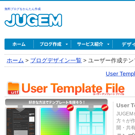
無料ブログをかんたん作成
ホーム
>
ブログデザイン一覧
>
ユーザー作成テンプ
User Tem
User 
JUGE
方々が
開・共