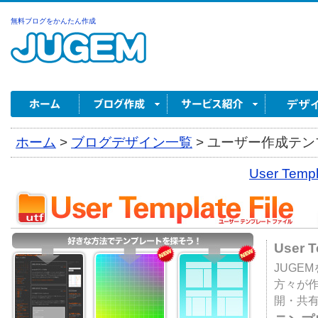
無料ブログをかんたん作成
ホーム
>
ブログデザイン一覧
>
ユーザー作成テンプ
User Tem
User 
JUGE
方々が
開・共