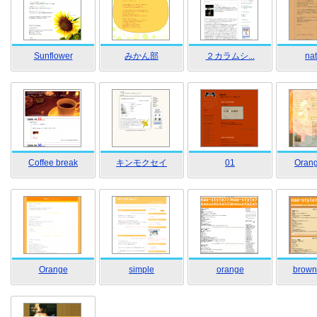
Sunflower
みかん部
２カラムシ...
nat
Coffee break
キンモクセイ
01
Orang
Orange
simple
orange
brown