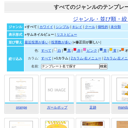
すべてのジャンルのテンプレ
ジャンル・並び順・絞
ジャンル
»すべて
|
カワイイ
|
シンプル
|
キレイ
|
クール
|
個性的
|
未分類
表示形式
»サムネイルビュー
|
リストビュー
並び替え
最近投票が多い
|
投票数が多い
|
»修正日が新しい
|
色:
すべて
|
白
|
黒
|
赤
|
ピンク
|
青
|
黄
|
»
オ
カラム:
すべて
|
»1カラム
|
2カラム-右メニュー
|
2カラム-左メ
絞り込み
名前:
orange
ガールポップ
足跡
mandar