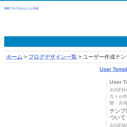
無料ブログをかんたん作成
ホーム
>
ブログデザイン一覧
>
ユーザー作成テンプ
User Tem
User 
JUGE
方々が
開・共