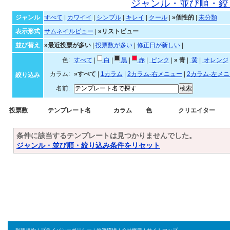
個性的なテンプレート一覧
ジャンル・並び順・絞
ジャンル
すべて
|
カワイイ
|
シンプル
|
キレイ
|
クール
|
»個性的
|
未分類
表示形式
サムネイルビュー
|
»リストビュー
並び替え
»最近投票が多い
|
投票数が多い
|
修正日が新しい
|
色:
すべて
|
白
|
黒
|
赤
|
ピンク
|
»
青
|
黄
|
オ
カラム:
»すべて
|
1カラム
|
2カラム-右メニュー
|
2カラム-左メ
絞り込み
名前:
投票数
テンプレート名
カラム
色
クリエイター
条件に該当するテンプレートは見つかりませんでした。
ジャンル・並び順・絞り込み条件をリセット