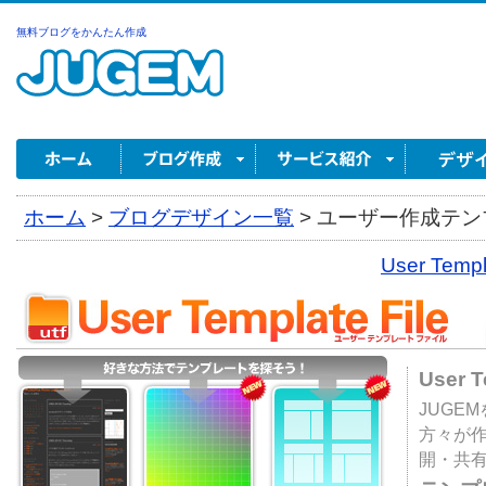
無料ブログをかんたん作成
ホーム
>
ブログデザイン一覧
>
ユーザー作成テンプ
User Tem
User 
JUGE
方々が
開・共