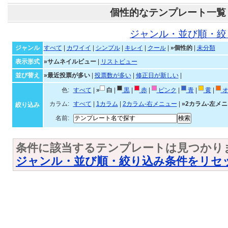
個性的なテンプレート一覧
ジャンル・並び順・絞
ジャンル
すべて
|
カワイイ
|
シンプル
|
キレイ
|
クール
|
»個性的
|
未分類
表示形式
»サムネイルビュー
|
リストビュー
並び替え
»最近投票が多い
|
投票数が多い
|
修正日が新しい
|
色:
すべて
|
»
白
|
黒
|
赤
|
ピンク
|
青
|
黄
|
オ
カラム:
すべて
|
1カラム
|
2カラム-右メニュー
|
»2カラム-左メ
絞り込み
名前:
条件に該当するテンプレートは見つかり
ジャンル・並び順・絞り込み条件をリセ