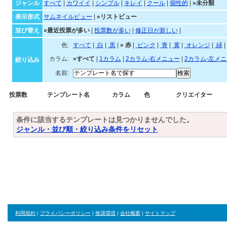
未分類
ジャンル・並び順・絞
ジャンル
すべて
|
カワイイ
|
シンプル
|
キレイ
|
クール
|
個性的
|
»未分類
表示形式
サムネイルビュー
|
»リストビュー
並び替え
»最近投票が多い
|
投票数が多い
|
修正日が新しい
|
色:
すべて
|
白
|
黒
|
»
赤
|
ピンク
|
青
|
黄
|
オ
カラム:
»すべて
|
1カラム
|
2カラム-右メニュー
|
2カラム-左メ
絞り込み
名前:
投票数
テンプレート名
カラム
色
クリエイター
条件に該当するテンプレートは見つかりませんでした。
ジャンル・並び順・絞り込み条件をリセット