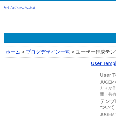
無料ブログをかんたん作成
ホーム
>
ブログデザイン一覧
>
ユーザー作成テンプ
User Tem
User 
JUGE
方々が
開・共