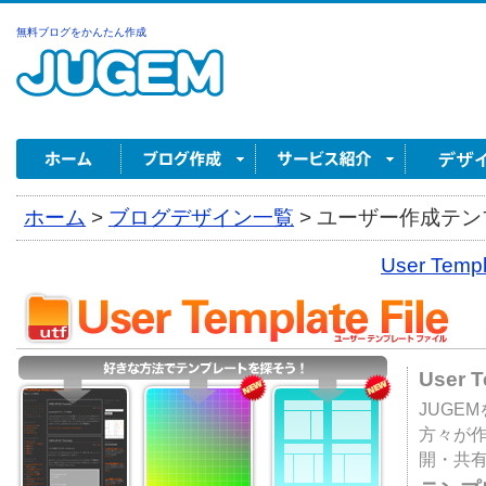
無料ブログをかんたん作成
ホーム
>
ブログデザイン一覧
>
ユーザー作成テンプ
User Tem
User 
JUGE
方々が
開・共