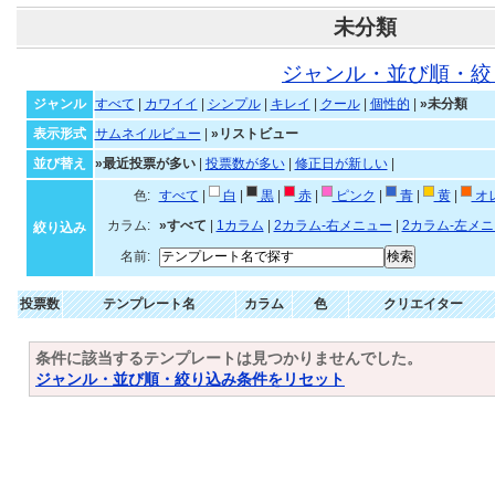
未分類
ジャンル・並び順・絞
ジャンル
すべて
|
カワイイ
|
シンプル
|
キレイ
|
クール
|
個性的
|
»未分類
表示形式
サムネイルビュー
|
»リストビュー
並び替え
»最近投票が多い
|
投票数が多い
|
修正日が新しい
|
色:
すべて
|
白
|
黒
|
赤
|
ピンク
|
青
|
黄
|
オ
カラム:
»すべて
|
1カラム
|
2カラム-右メニュー
|
2カラム-左メ
絞り込み
名前:
投票数
テンプレート名
カラム
色
クリエイター
条件に該当するテンプレートは見つかりませんでした。
ジャンル・並び順・絞り込み条件をリセット