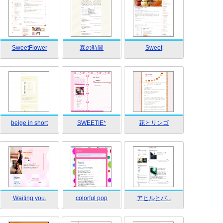
SweetFlower
森の時間
Sweet
beige in short
SWEETIE*
花とリンゴ
Waiting you.
colorful pop
アヒルとバ...