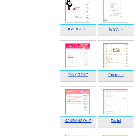
BLACK ALICE
あなたへ
PINK ROSE
Cat room
KANRANSYA_P
Pastel