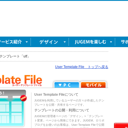
テンプレート「utf」
User Template File トップへ戻る
User Template Fileについて
JUGEMを利用しているユーザーの方々が作成したテン
プレートを公開・共有するページです。
テンプレートの公開・利用について
JUGEMの管理者ページの「デザイン」>「テンプレー
ト変更」ページから簡単にできます。JUGEM、ロリポ
ブログをお使いのお客様は、User Template Fileで公開