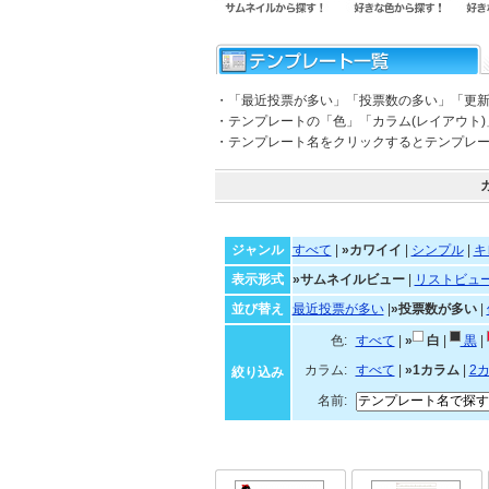
・「最近投票が多い」「投票数の多い」「更
・テンプレートの「色」「カラム(レイアウト
・テンプレート名をクリックするとテンプレ
ジャンル
すべて
|
»カワイイ
|
シンプル
|
キ
表示形式
»サムネイルビュー
|
リストビュ
並び替え
最近投票が多い
|
»投票数が多い
|
色:
すべて
|
»
白
|
黒
|
カラム:
すべて
|
»1カラム
|
2
絞り込み
名前: