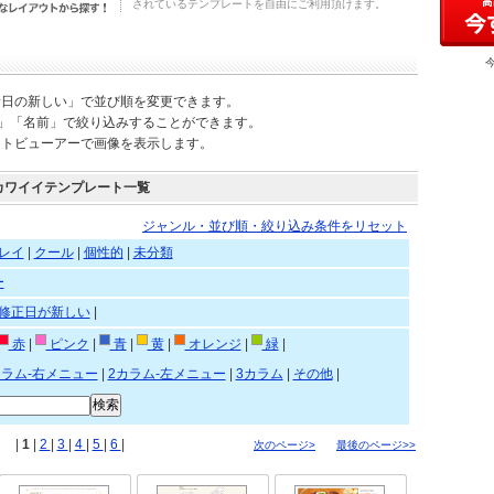
されているテンプレートを自由にご利用頂けます。
新日の新しい」で並び順を変更できます。
)」「名前」で絞り込みすることができます。
ートビューアーで画像を表示します。
カワイイテンプレート一覧
ジャンル・並び順・絞り込み条件をリセット
レイ
|
クール
|
個性的
|
未分類
ー
修正日が新しい
|
赤
|
ピンク
|
青
|
黄
|
オレンジ
|
緑
|
カラム-右メニュー
|
2カラム-左メニュー
|
3カラム
|
その他
|
|
1
|
2
|
3
|
4
|
5
|
6
|
次のページ>
最後のページ>>