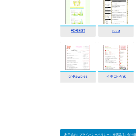
FOREST
retro
gr-Kewpies
イチゴ-Pink
利用規約
|
プライバシーポリシー
|
推奨環境
|
会社