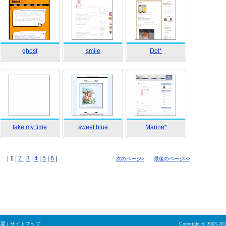
ghost
smile
Dot*
take my time
sweet blue
Marine*
|
1
|
2
|
3
|
4
|
5
|
6
|
次のページ>
最後のページ>>
概要
|
サイトマップ
Copyright © 2003-