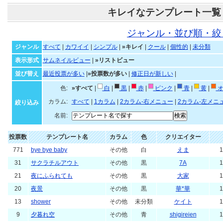
キレイなテンプレート一覧
ジャンル・並び順・絞
ジャンル
すべて
|
カワイイ
|
シンプル
|
»キレイ
|
クール
|
個性的
|
未分類
表示形式
サムネイルビュー
|
»リストビュー
並び替え
最近投票が多い
|
»投票数が多い
|
修正日が新しい
|
色:
»すべて
|
白
|
黒
|
赤
|
ピンク
|
青
|
黄
|
オ
カラム:
すべて
|
1カラム
|
2カラム-右メニュー
|
2カラム-左メニ
絞り込み
名前:
投票数
テンプレート名
カラム
色
クリエイター
771
bye bye baby
その他
白
えま
1
31
サクラチルアウト
その他
黒
7A
1
21
夜にふられても
その他
黒
大家
1
20
夜景
その他
黒
華*華
1
13
shower
その他
未分類
ケイト
1
9
夕暮れ空
その他
青
shigireien
1