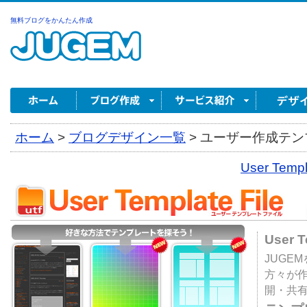
無料ブログをかんたん作成
ホーム
>
ブログデザイン一覧
>
ユーザー作成テンプ
User Tem
User 
JUGE
方々が
開・共