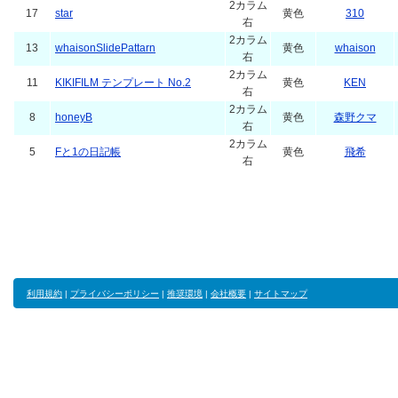
2カラム
17
star
黄色
310
右
2カラム
13
whaisonSlidePattarn
黄色
whaison
右
2カラム
11
KIKIFILM テンプレート No.2
黄色
KEN
右
2カラム
8
honeyB
黄色
森野クマ
右
2カラム
5
Fと1の日記帳
黄色
飛希
右
利用規約
|
プライバシーポリシー
|
推奨環境
|
会社概要
|
サイトマップ