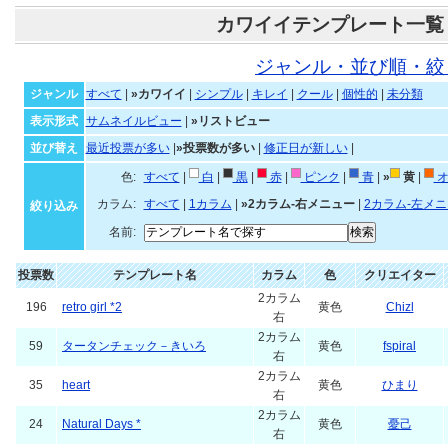
カワイイテンプレート一覧
ジャンル・並び順・絞
ジャンル
すべて
|
»カワイイ
|
シンプル
|
キレイ
|
クール
|
個性的
|
未分類
表示形式
サムネイルビュー
|
»リストビュー
並び替え
最近投票が多い
|
»投票数が多い
|
修正日が新しい
|
色:
すべて
|
白
|
黒
|
赤
|
ピンク
|
青
|
»
黄
|
オ
カラム:
すべて
|
1カラム
|
»2カラム-右メニュー
|
2カラム-左メ
絞り込み
名前:
投票数
テンプレート名
カラム
色
クリエイター
2カラム
196
retro girl *2
黄色
Chizl
右
2カラム
59
タータンチェック－きいろ
黄色
fspiral
右
2カラム
35
heart
黄色
ひまり
右
2カラム
24
Natural Days *
黄色
憂己
右