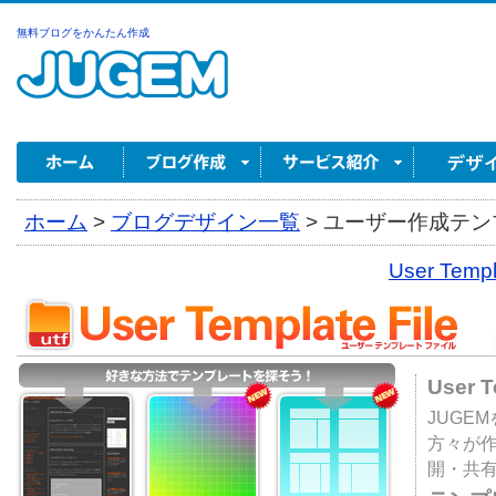
無料ブログをかんたん作成
ホーム
>
ブログデザイン一覧
>
ユーザー作成テンプ
User Tem
User 
JUGE
方々が
開・共