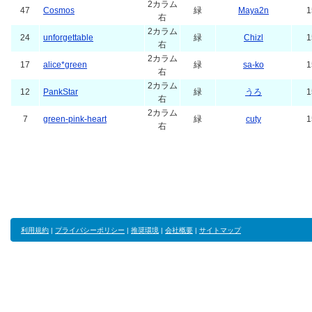
2カラム
47
Cosmos
緑
Maya2n
1
右
2カラム
24
unforgettable
緑
Chizl
1
右
2カラム
17
alice*green
緑
sa-ko
1
右
2カラム
12
PankStar
緑
うろ
1
右
2カラム
7
green-pink-heart
緑
cuty
1
右
利用規約
|
プライバシーポリシー
|
推奨環境
|
会社概要
|
サイトマップ