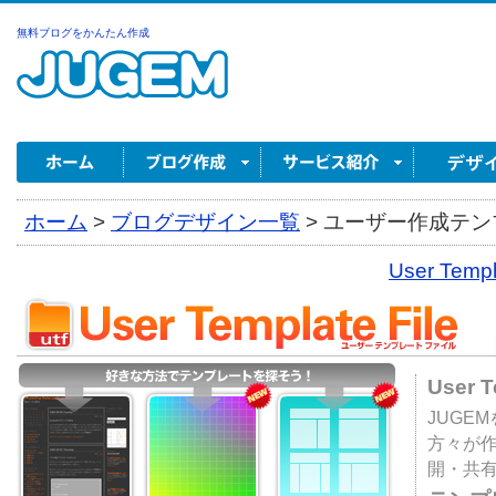
無料ブログをかんたん作成
ホーム
>
ブログデザイン一覧
>
ユーザー作成テンプ
User Tem
User 
JUGE
方々が
開・共