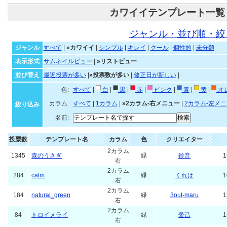
カワイイテンプレート一覧
ジャンル・並び順・絞
ジャンル
すべて
|
»カワイイ
|
シンプル
|
キレイ
|
クール
|
個性的
|
未分類
表示形式
サムネイルビュー
|
»リストビュー
並び替え
最近投票が多い
|
»投票数が多い
|
修正日が新しい
|
色:
すべて
|
白
|
黒
|
赤
|
ピンク
|
青
|
黄
|
オ
カラム:
すべて
|
1カラム
|
»2カラム-右メニュー
|
2カラム-左メ
絞り込み
名前:
投票数
テンプレート名
カラム
色
クリエイター
2カラム
1345
森のうさぎ
緑
鈴音
1
右
2カラム
284
calm
緑
くれは
1
右
2カラム
184
natural_green
緑
3out-maru
1
右
2カラム
84
トロイメライ
緑
憂己
1
右