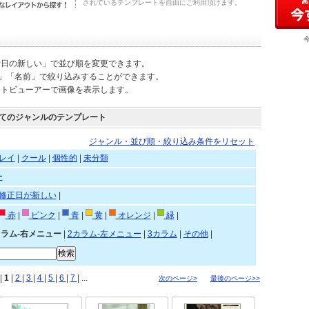
されているテンプレートを自由にご利用頂けます。
新日の新しい」で並び順を変更できます。
)」「名前」で絞り込みすることができます。
ートビューアーで画像を表示します。
てのジャンルのテンプレート
ジャンル・並び順・絞り込み条件をリセット
レイ
|
クール
|
個性的
|
未分類
ー
修正日が新しい
|
赤
|
ピンク
|
青
|
黄
|
オレンジ
|
緑
|
カラム-右メニュー
|
2カラム-左メニュー
|
3カラム
|
その他
|
|
1
|
2
|
3
|
4
|
5
|
6
|
7
| ...
次のページ>
最後のページ>>