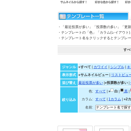
・「最近投票が多い」「投票数の多い」「更
・テンプレートの「色」「カラム(レイアウト
・テンプレート名をクリックするとテンプレ
すべ
ジャンル
»すべて
|
カワイイ
|
シンプル
|
キ
表示形式
»サムネイルビュー
|
リストビュ
並び替え
最近投票が多い
|
»投票数が多い
|
色:
すべて
|
»
白
|
黒
|
カラム:
すべて
|
1カラム
|
»2
絞り込み
名前: