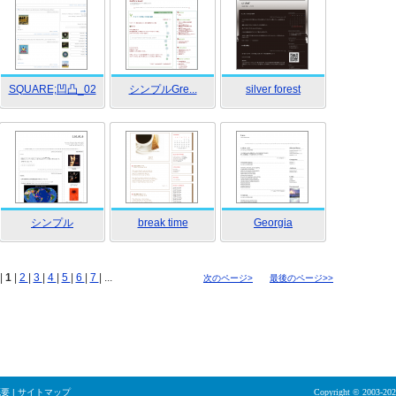
SQUARE;凹凸_02
シンプルGre...
silver forest
シンプル
break time
Georgia
|
1
|
2
|
3
|
4
|
5
|
6
|
7
| ...
次のページ>
最後のページ>>
概要
|
サイトマップ
Copyright © 2003-