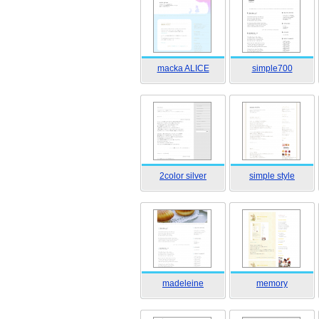
macka ALICE
simple700
2color silver
simple style
madeleine
memory