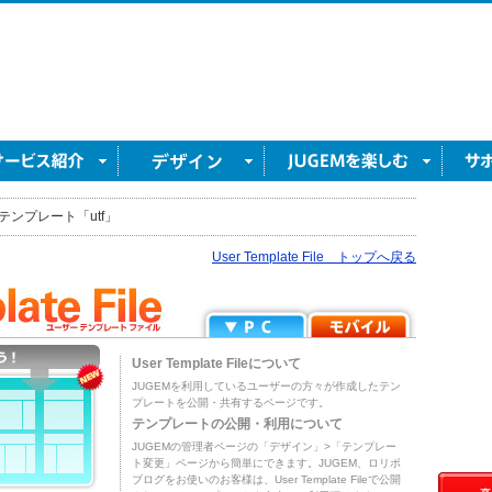
テンプレート「utf」
User Template File トップへ戻る
User Template Fileについて
JUGEMを利用しているユーザーの方々が作成したテン
プレートを公開・共有するページです。
テンプレートの公開・利用について
JUGEMの管理者ページの「デザイン」>「テンプレー
ト変更」ページから簡単にできます。JUGEM、ロリポ
ブログをお使いのお客様は、User Template Fileで公開