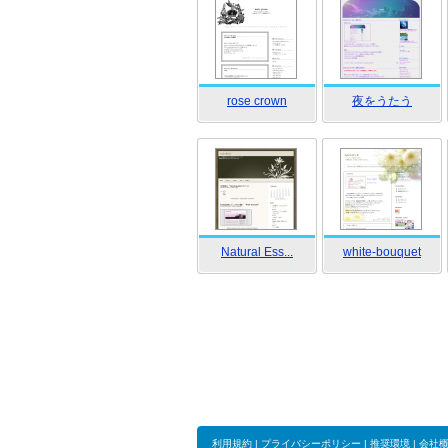
rose crown
夜をうたう
Natural Ess...
white-bouquet
利用規約
|
プライバシーポリシー
|
推奨環境
|
会社