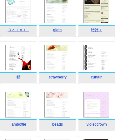
Ｃｏｌｏｒ...
glass
時計＋
蝶
strawberry
curtain
jambottle
beads
violet crown