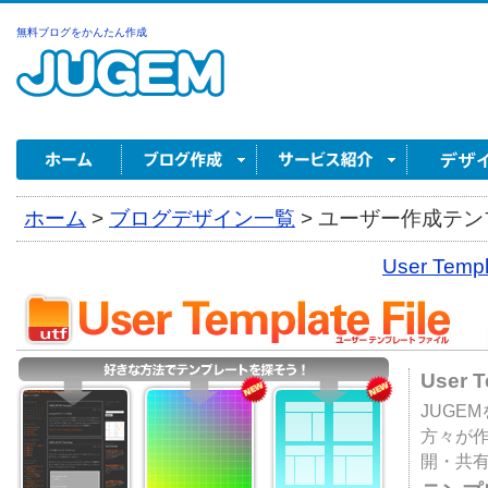
無料ブログをかんたん作成
ホーム
>
ブログデザイン一覧
>
ユーザー作成テンプ
User Tem
User 
JUGE
方々が
開・共