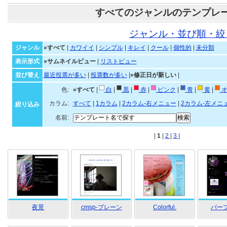
すべてのジャンルのテンプレ
ジャンル・並び順・絞
ジャンル
»すべて
|
カワイイ
|
シンプル
|
キレイ
|
クール
|
個性的
|
未分類
表示形式
»サムネイルビュー
|
リストビュー
並び替え
最近投票が多い
|
投票数が多い
|
»修正日が新しい
|
色:
»すべて
|
白
|
黒
|
赤
|
ピンク
|
青
|
黄
|
オ
カラム:
すべて
|
1カラム
|
2カラム-右メニュー
|
2カラム-左メニ
絞り込み
名前:
|
1
|
2
|
3
|
夜景
cmsp-プレーン
Colorful.
パープ