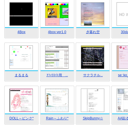
4Box
4box ver1.0
夕暮れ空
30d
まるまる
ｱﾌｨﾘｴｲﾄ用 ...
サクラチル...
se::ko
DOLL～ピンク*
Rain～ふわり*
SkipBunny☆
AA貼