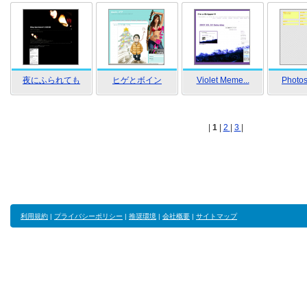
夜にふられても
ヒゲとボイン
Violet Meme...
Photos
|
1
|
2
|
3
|
利用規約
|
プライバシーポリシー
|
推奨環境
|
会社概要
|
サイトマップ