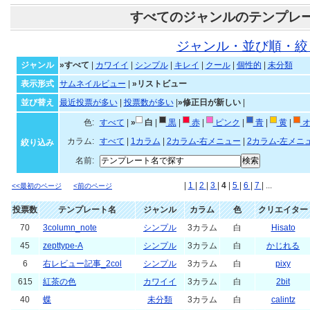
すべてのジャンルのテンプレ
ジャンル・並び順・絞
ジャンル
»すべて
|
カワイイ
|
シンプル
|
キレイ
|
クール
|
個性的
|
未分類
表示形式
サムネイルビュー
|
»リストビュー
並び替え
最近投票が多い
|
投票数が多い
|
»修正日が新しい
|
色:
すべて
|
»
白
|
黒
|
赤
|
ピンク
|
青
|
黄
|
オ
カラム:
すべて
|
1カラム
|
2カラム-右メニュー
|
2カラム-左メニ
絞り込み
名前:
|
1
|
2
|
3
|
4
|
5
|
6
|
7
| ...
<<最初のページ
<前のページ
投票数
テンプレート名
ジャンル
カラム
色
クリエイター
70
3column_note
シンプル
3カラム
白
Hisato
45
zepttype-A
シンプル
3カラム
白
かじれる
6
右レビュー記事_2col
シンプル
3カラム
白
pixy
615
紅茶の色
カワイイ
3カラム
白
2bit
40
蝶
未分類
3カラム
白
calintz