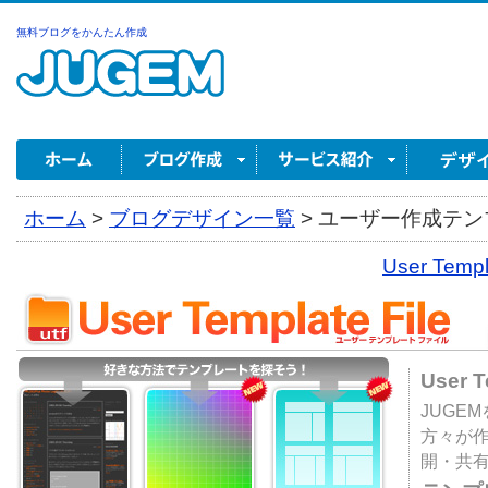
無料ブログをかんたん作成
ホーム
>
ブログデザイン一覧
>
ユーザー作成テンプ
User Tem
User 
JUGE
方々が
開・共