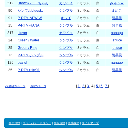
512
Brownハートちゃん
カワイイ
3カラム
白
みゅう★
90
シンプルbluesky
シンプル
3カラム
白
まめこ
91
P-RTM-APW-W
キレイ
3カラム
白
阿早風
15
P-RTM-HANA
シンプル
3カラム
白
阿早風
317
clover
カワイイ
3カラム
白
nanago
24
Green / Water
シンプル
3カラム
白
lettuce
25
Green / Ring
シンプル
3カラム
白
lettuce
13
P-RTM-シンプル
シンプル
3カラム
白
阿早風
125
pastel
シンプル
3カラム
白
nanago
35
P-RTM+sky01
シンプル
3カラム
白
阿早風
|
1
|
2
|
3
|
4
|
5
|
6
|
7
| ...
<<最初のページ
<前のページ
利用規約
|
プライバシーポリシー
|
推奨環境
|
会社概要
|
サイトマップ