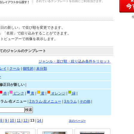
されているテンプレートを自由にご利用頂けます。
新日の新しい」で並び順を変更できます。
)」「名前」で絞り込みすることができます。
ートビューアーで画像を表示します。
てのジャンルのテンプレート
ジャンル・並び順・絞り込み条件をリセット
レイ
|
クール
|
個性的
|
未分類
ー
»修正日が新しい
|
赤
|
ピンク
|
青
|
黄
|
オレンジ
|
緑
|
カラム-右メニュー
|
2カラム-左メニュー
|
3カラム
|
その他
|
|
8
|
9
|
10
|
11
|
12
|
13
|
14
|
次のページ>