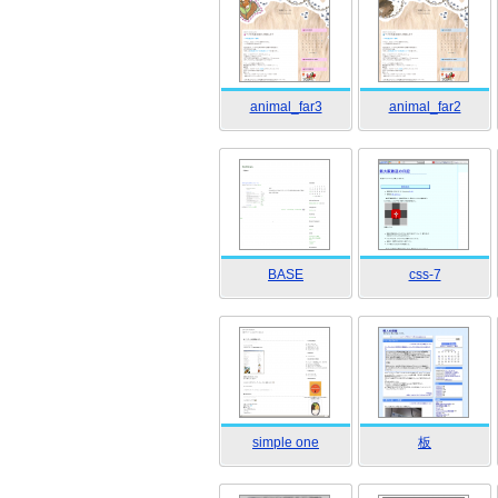
animal_far3
animal_far2
BASE
css-7
simple one
板