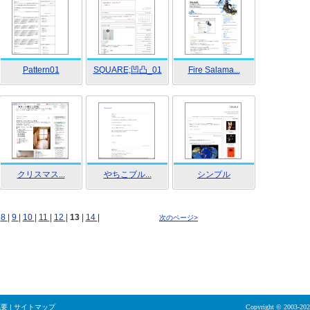
Pattern01
SQUARE;凹凸_01
Fire Salama...
クリスマス...
やちこブル...
シンプル
|
8
|
9
|
10
|
11
|
12
|
13
|
14
|
次のページ>
概要
|
サイトマップ
Copyright © 2003-