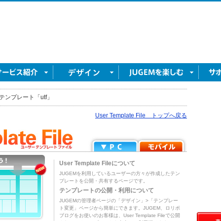
テンプレート「utf」
User Template File トップへ戻る
User Template Fileについて
JUGEMを利用しているユーザーの方々が作成したテン
プレートを公開・共有するページです。
テンプレートの公開・利用について
JUGEMの管理者ページの「デザイン」>「テンプレー
ト変更」ページから簡単にできます。JUGEM、ロリポ
ブログをお使いのお客様は、User Template Fileで公開