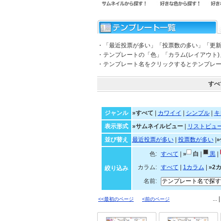
・「最近投票が多い」「投票数の多い」「更
・テンプレートの「色」「カラム(レイアウト
・テンプレート名をクリックするとテンプレ
すべ
ジャンル
»すべて
|
カワイイ
|
シンプル
|
キ
表示形式
»サムネイルビュー
|
リストビュ
並び替え
最近投票が多い
|
投票数が多い
|
色:
すべて
|
»
白
|
黒
|
カラム:
すべて
|
1カラム
|
»2
絞り込み
名前:
... 
<<最初のページ
<前のページ