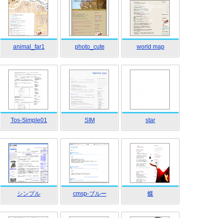
animal_far1
photo_cute
world map
Tos-Simple01
SIM
star
シンプル
cmsp-ブルー
蝶