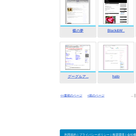
蝶の夢
Black&W...
グーグルア...
hato
... 
<<最初のページ
<前のページ
利用規約
|
プライバシーポリシー
|
推奨環境
|
会社