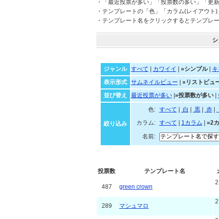
・「最近投票が多い」「投票数の多い」「更
・テンプレートの「色」「カラム(レイアウト
・テンプレート名をクリックするとテンプレ
シ
ジャンル
すべて
|
カワイイ
|
»シンプル
|
キ
表示形式
サムネイルビュー
|
»リストビュ
並び替え
最近投票が多い
|
»投票数が多い
|
色:
すべて
|
白
|
黒
|
カラム:
すべて
|
1カラム
|
»2
絞り込み
名前:
投票数
テンプレート名
487
green crown