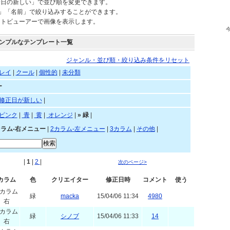
新日の新しい」で並び順を変更できます。
)」「名前」で絞り込みすることができます。
ートビューアーで画像を表示します。
ンプルなテンプレート一覧
ジャンル・並び順・絞り込み条件をリセット
レイ
|
クール
|
個性的
|
未分類
ー
修正日が新しい
|
赤
|
ピンク
|
青
|
黄
|
オレンジ
|
»
緑
|
カラム-右メニュー
|
2カラム-左メニュー
|
3カラム
|
その他
|
|
1
|
2
|
次のページ>
カラム
色
クリエイター
修正日時
コメント
使う
2カラム
緑
macka
15/04/06 11:34
4980
右
2カラム