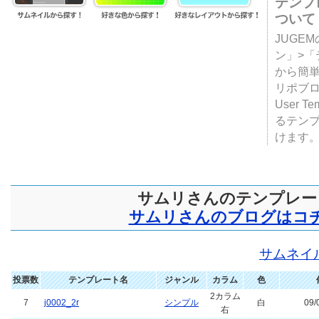
テンプ
ついて
JUGE
ン」>
から簡単
リポブ
User T
るテン
けます
サムリさんのテンプレー
サムリさんのブログはコ
サムネイ
投票数
テンプレート名
ジャンル
カラム
色
2カラム
7
j0002_2r
シンプル
白
09/
右