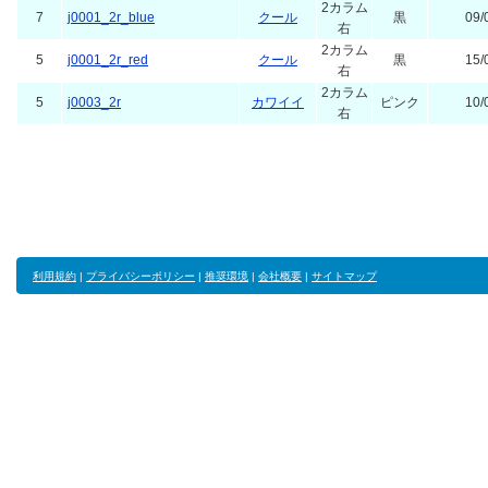
2カラム
7
j0001_2r_blue
クール
黒
09/
右
2カラム
5
j0001_2r_red
クール
黒
15/
右
2カラム
5
j0003_2r
カワイイ
ピンク
10/
右
利用規約
|
プライバシーポリシー
|
推奨環境
|
会社概要
|
サイトマップ