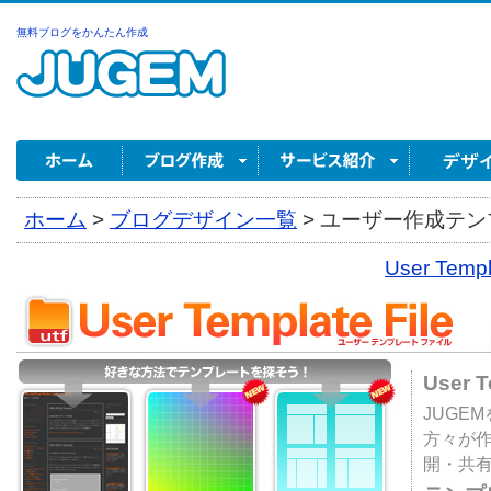
無料ブログをかんたん作成
ホーム
>
ブログデザイン一覧
>
ユーザー作成テンプ
User Tem
User 
JUGE
方々が
開・共