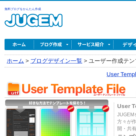
無料ブログをかんたん作成
ホーム
>
ブログデザイン一覧
>
ユーザー作成テンプ
User Tem
User 
JUGE
方々が
開・共