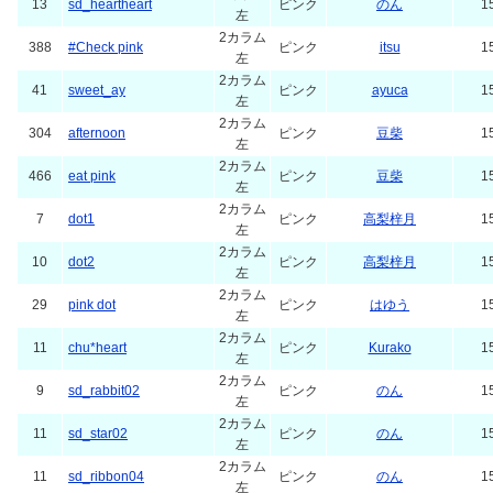
13
sd_heartheart
ピンク
のん
1
左
2カラム
388
#Check pink
ピンク
itsu
1
左
2カラム
41
sweet_ay
ピンク
ayuca
1
左
2カラム
304
afternoon
ピンク
豆柴
1
左
2カラム
466
eat pink
ピンク
豆柴
1
左
2カラム
7
dot1
ピンク
高梨梓月
1
左
2カラム
10
dot2
ピンク
高梨梓月
1
左
2カラム
29
pink dot
ピンク
はゆう
1
左
2カラム
11
chu*heart
ピンク
Kurako
1
左
2カラム
9
sd_rabbit02
ピンク
のん
1
左
2カラム
11
sd_star02
ピンク
のん
1
左
2カラム
11
sd_ribbon04
ピンク
のん
1
左