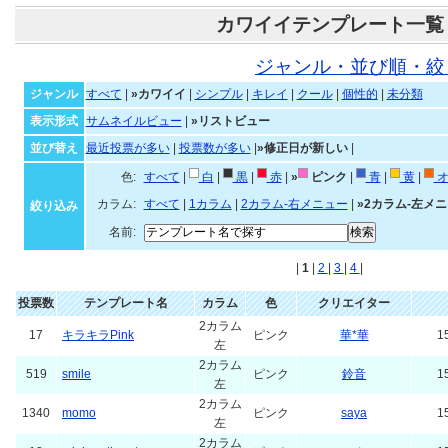
カワイイテンプレート一覧
ジャンル・並び順・絞
ジャンル
すべて
|
»カワイイ
|
シンプル
|
キレイ
|
クール
|
個性的
|
未分類
表示形式
サムネイルビュー
|
»リストビュー
並び替え
最近投票が多い
|
投票数が多い
|
»修正日が新しい
|
色:
すべて
|
白
|
黒
|
赤
|
»
ピンク
|
青
|
黄
|
オ
カラム:
すべて
|
1カラム
|
2カラム-右メニュー
|
»2カラム-左メ
絞り込み
名前:
|
1
|
2
|
3
|
4
|
投票数
テンプレート名
カラム
色
クリエイター
2カラム
17
キラキラPink
ピンク
華*華
1
左
2カラム
519
smile
ピンク
鈴音
1
左
2カラム
1340
momo
ピンク
saya
1
左
2カラム