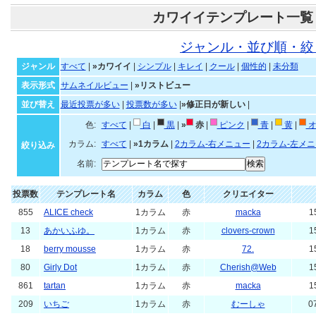
カワイイテンプレート一覧
ジャンル・並び順・絞
ジャンル
すべて
|
»カワイイ
|
シンプル
|
キレイ
|
クール
|
個性的
|
未分類
表示形式
サムネイルビュー
|
»リストビュー
並び替え
最近投票が多い
|
投票数が多い
|
»修正日が新しい
|
色:
すべて
|
白
|
黒
|
»
赤
|
ピンク
|
青
|
黄
|
オ
カラム:
すべて
|
»1カラム
|
2カラム-右メニュー
|
2カラム-左メ
絞り込み
名前:
投票数
テンプレート名
カラム
色
クリエイター
855
ALICE check
1カラム
赤
macka
1
13
あかいふゆ。
1カラム
赤
clovers-crown
1
18
berry mousse
1カラム
赤
72.
1
80
Girly Dot
1カラム
赤
Cherish@Web
1
861
tartan
1カラム
赤
macka
1
209
いちご
1カラム
赤
むーしゃ
0