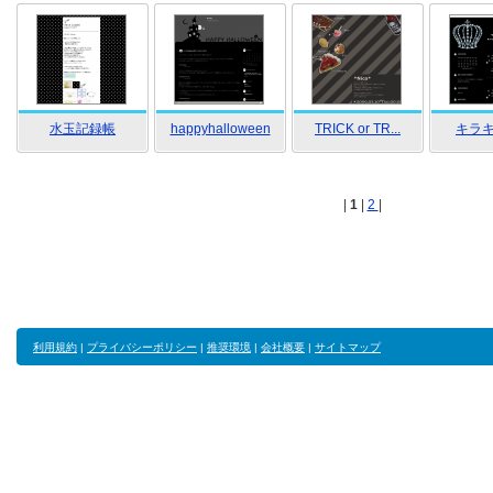
水玉記録帳
happyhalloween
TRICK or TR...
キラ
|
1
|
2
|
利用規約
|
プライバシーポリシー
|
推奨環境
|
会社概要
|
サイトマップ