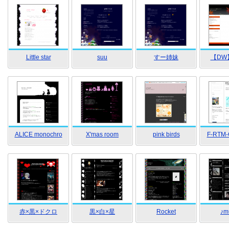
Little star
suu
すー姉妹
【DW】
ALICE monochro
X'mas room
pink birds
F-RTM-
赤×黒×ドクロ
黒×白×星
Rocket
♪m