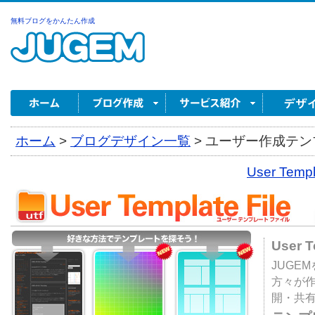
無料ブログをかんたん作成
ホーム
>
ブログデザイン一覧
>
ユーザー作成テンプ
User Tem
User 
JUGE
方々が
開・共