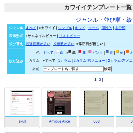
カワイイテンプレート一覧
ジャンル・並び順・絞
ジャンル
すべて
|
»カワイイ
|
シンプル
|
キレイ
|
クール
|
個性的
|
未分類
表示形式
»サムネイルビュー
|
リストビュー
並び替え
最近投票が多い
|
投票数が多い
|
»修正日が新しい
|
色:
すべて
|
白
|
»
黒
|
赤
|
ピンク
|
青
|
黄
|
オ
カラム:
»すべて
|
1カラム
|
2カラム-右メニュー
|
2カラム-左メ
絞り込み
名前:
|
1
|
2
|
skull
Antique Alice
003
0