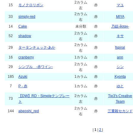
2カラム
15
モノクロリボン
赤
マユ
左
2カラム
33
simply-red
赤
MIYA
右
14
Cake
未分類
赤
乃鐚-йσαн-
2カラム
52
shadow
赤
キサ
右
2カラム
29
タータンチェック-あか
赤
fspiral
右
16
cranberry
1カラム
赤
ann
2カラム
29
シンプル -赤ワイン-
赤
シン
右
185
Azuki
1カラム
赤
Kyonta
7
P - 赤
1カラム
赤
ゆと
【DW】RD・Simpleテンプレー
2カラム
Tip3's Creative
73
赤
ト
左
Team
2カラム
144
abeoshi_red
赤
三重殺セカンド
右
|
1
|
2
|