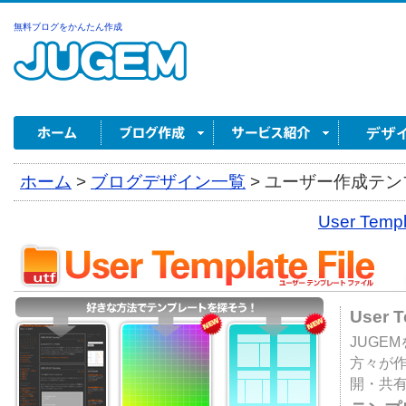
無料ブログをかんたん作成
ホーム
>
ブログデザイン一覧
>
ユーザー作成テンプ
User Tem
User 
JUGE
方々が
開・共