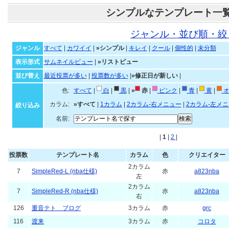
シンプルなテンプレート一
ジャンル・並び順・絞
ジャンル
すべて
|
カワイイ
|
»シンプル
|
キレイ
|
クール
|
個性的
|
未分類
表示形式
サムネイルビュー
|
»リストビュー
並び替え
最近投票が多い
|
投票数が多い
|
»修正日が新しい
|
色:
すべて
|
白
|
黒
|
»
赤
|
ピンク
|
青
|
黄
|
オ
カラム:
»すべて
|
1カラム
|
2カラム-右メニュー
|
2カラム-左メ
絞り込み
名前:
|
1
|
2
|
投票数
テンプレート名
カラム
色
クリエイター
2カラム
7
SimpleRed-L (nba仕様)
赤
a823nba
左
2カラム
7
SimpleRed-R (nba仕様)
赤
a823nba
右
126
重音テト ブログ
3カラム
赤
grc
116
渡来
3カラム
赤
コロタ