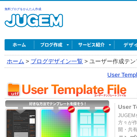
無料ブログをかんたん作成
ホーム
>
ブログデザイン一覧
>
ユーザー作成テンプ
User Tem
User 
JUGE
方々が
開・共