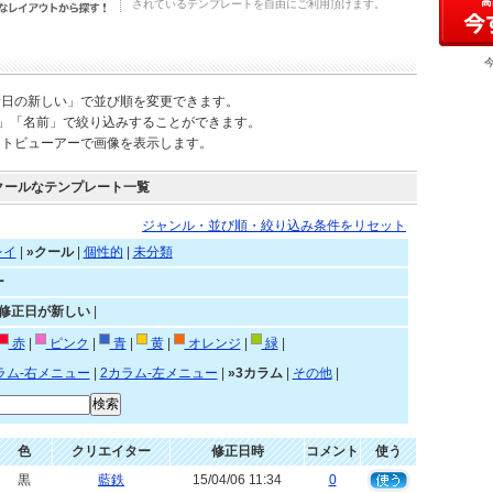
されているテンプレートを自由にご利用頂けます。
新日の新しい」で並び順を変更できます。
)」「名前」で絞り込みすることができます。
ートビューアーで画像を表示します。
クールなテンプレート一覧
ジャンル・並び順・絞り込み条件をリセット
レイ
|
»クール
|
個性的
|
未分類
ー
»修正日が新しい
|
赤
|
ピンク
|
青
|
黄
|
オレンジ
|
緑
|
ラム-右メニュー
|
2カラム-左メニュー
|
»3カラム
|
その他
|
色
クリエイター
修正日時
コメント
使う
黒
藍鉄
15/04/06 11:34
0