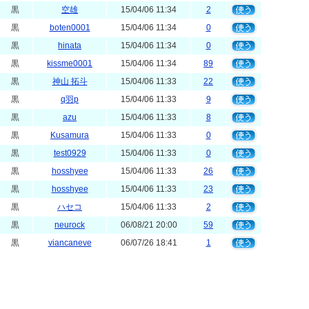
黒
空雄
15/04/06 11:34
2
黒
boten0001
15/04/06 11:34
0
黒
hinata
15/04/06 11:34
0
黒
kissme0001
15/04/06 11:34
89
黒
神山 拓斗
15/04/06 11:33
22
黒
q羽p
15/04/06 11:33
9
黒
azu
15/04/06 11:33
8
黒
Kusamura
15/04/06 11:33
0
黒
test0929
15/04/06 11:33
0
黒
hosshyee
15/04/06 11:33
26
黒
hosshyee
15/04/06 11:33
23
黒
ハセコ
15/04/06 11:33
2
黒
neurock
06/08/21 20:00
59
黒
viancaneve
06/07/26 18:41
1