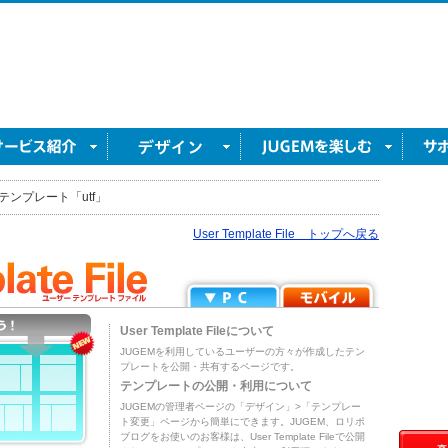
テンプレート「utf」
User Template File トップへ戻る
User Template Fileについて
JUGEMを利用しているユーザーの方々が作成したテン
プレートを公開・共有するページです。
テンプレートの公開・利用について
JUGEMの管理者ページの「デザイン」>「テンプレー
ト変更」ページから簡単にできます。JUGEM、ロリポ
ブログをお使いのお客様は、User Template Fileで公開