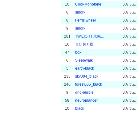
10
Cool-Monotone
3カラム
8
smork
3カラム
8
Ferris wheel
3カラム
9
smork
3カラム
281
TWILIGHT 未完…
3カラム
16
青い月と蝶
3カラム
47
box
3カラム
6
Sleepwalk
3カラム
5
earth-black
3カラム
235
sky004_black
3カラム
246
forest005_black
3カラム
9
grid-purple
3カラム
58
neuromancer
3カラム
10
black
3カラム