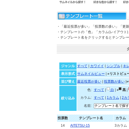
・「最近投票が多い」「投票数の多い」「更
・テンプレートの「色」「カラム(レイアウト
・テンプレート名をクリックするとテンプレ
ジャンル
すべて
|
カワイイ
|
シンプル
|
キ
表示形式
サムネイルビュー
|
»リストビュ
並び替え
最近投票が多い
|
投票数が多い
|
色:
すべて
|
白
|
»
黒
|
カラム:
すべて
|
1カラム
|
2カ
絞り込み
名前:
投票数
テンプレート名
カラム
14
AITETSU-15
3カラム